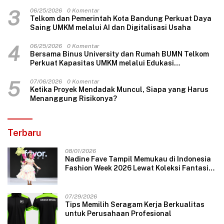
3
06/25/2026
0 Komentar
Telkom dan Pemerintah Kota Bandung Perkuat Daya
Saing UMKM melalui AI dan Digitalisasi Usaha
4
06/25/2026
0 Komentar
Bersama Binus University dan Rumah BUMN Telkom
Perkuat Kapasitas UMKM melalui Edukasi
Pengelolaan Keuangan dan Strategi Penentuan
Harga Jual
5
07/06/2026
0 Komentar
Ketika Proyek Mendadak Muncul, Siapa yang Harus
Menanggung Risikonya?
Terbaru
08/01/2026
Nadine Fave Tampil Memukau di Indonesia
Fashion Week 2026 Lewat Koleksi Fantasi
“The Pixie’s Tales”
07/29/2026
Tips Memilih Seragam Kerja Berkualitas
untuk Perusahaan Profesional