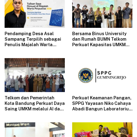
Pendamping Desa Asal
Bersama Binus University
Sampang Terpilih sebagai
dan Rumah BUMN Telkom
Penulis Majalah Warta
Perkuat Kapasitas UMKM
Perpusnas
melalui Edukasi
Pengelolaan Keuangan dan
Strategi Penentuan Harga
Jual
Telkom dan Pemerintah
Perkuat Keamanan Pangan,
Kota Bandung Perkuat Daya
SPPG Yayasan Niko Cahaya
Saing UMKM melalui AI dan
Abadi Bangun Laboratorium
Digitalisasi Usaha
Mikrobiologi Pertama di
SPPG Swasta Indonesia