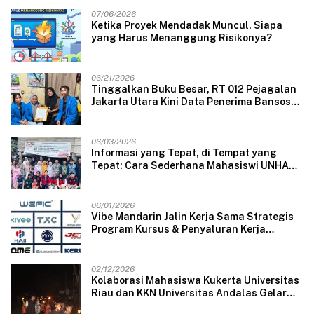
07/06/2026
Ketika Proyek Mendadak Muncul, Siapa
yang Harus Menanggung Risikonya?
06/21/2026
Tinggalkan Buku Besar, RT 012 Pejagalan
Jakarta Utara Kini Data Penerima Bansos
Lewat Aplikasi Web
06/03/2026
Informasi yang Tepat, di Tempat yang
Tepat: Cara Sederhana Mahasiswi UNHAS
Mengubah Wajah Pelayanan Desa
06/01/2026
Vibe Mandarin Jalin Kerja Sama Strategis
Program Kursus & Penyaluran Kerja
Langsung dengan Perusahaan Nasional
dan Internasional
02/12/2026
Kolaborasi Mahasiswa Kukerta Universitas
Riau dan KKN Universitas Andalas Gelar
Ratik Tolak Bala di Nagari Lareh Nan