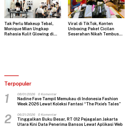
Tak Perlu Makeup Tebal,
Viral di TikTok, Konten
Monique Mian Ungkap
Unboxing Paket Cicilan
Rahasia Kulit Glowing di
Seserahan Nikah Tembus
Indonesia Women Festival
1,6 Juta Tayangan
2026
Terpopuler
1
08/01/2026
0 Komentar
Nadine Fave Tampil Memukau di Indonesia Fashion
Week 2026 Lewat Koleksi Fantasi “The Pixie’s Tales”
2
06/21/2026
0 Komentar
Tinggalkan Buku Besar, RT 012 Pejagalan Jakarta
Utara Kini Data Penerima Bansos Lewat Aplikasi Web