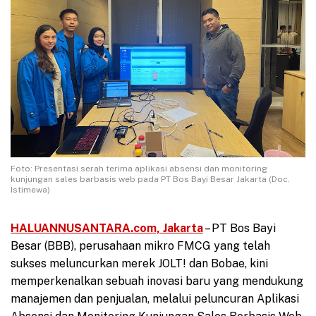
Foto: Presentasi serah terima aplikasi absensi dan monitoring
kunjungan sales barbasis web pada PT Bos Bayi Besar Jakarta (Doc.
Istimewa)
HALUANNUSANTARA.com, Jakarta
– PT Bos Bayi
Besar (BBB), perusahaan mikro FMCG yang telah
sukses meluncurkan merek JOLT! dan Bobae, kini
memperkenalkan sebuah inovasi baru yang mendukung
manajemen dan penjualan, melalui peluncuran Aplikasi