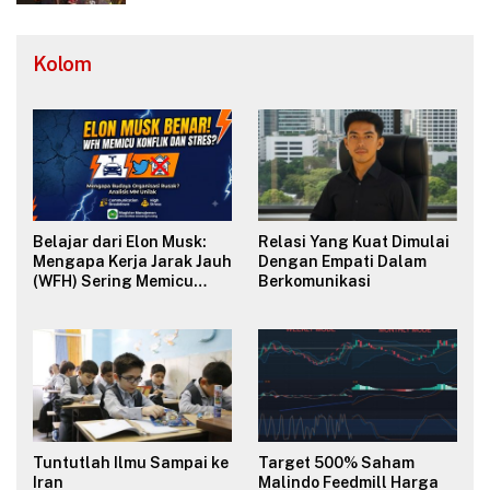
Panjang Selatan
Kolom
Belajar dari Elon Musk:
Relasi Yang Kuat Dimulai
Mengapa Kerja Jarak Jauh
Dengan Empati Dalam
(WFH) Sering Memicu
Berkomunikasi
Konflik dan Merusak
Budaya Organisasi?
Tuntutlah Ilmu Sampai ke
Target 500% Saham
Iran
Malindo Feedmill Harga