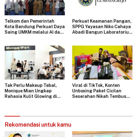
Telkom dan Pemerintah
Perkuat Keamanan Pangan,
Kota Bandung Perkuat Daya
SPPG Yayasan Niko Cahaya
Saing UMKM melalui AI dan
Abadi Bangun Laboratorium
Digitalisasi Usaha
Mikrobiologi Pertama di
SPPG Swasta Indonesia
Tak Perlu Makeup Tebal,
Viral di TikTok, Konten
Monique Mian Ungkap
Unboxing Paket Cicilan
Rahasia Kulit Glowing di
Seserahan Nikah Tembus
Indonesia Women Festival
1,6 Juta Tayangan
2026
Rekomendasi untuk kamu