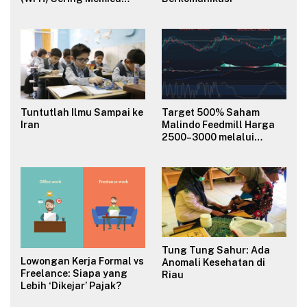
Konflik dan Merusak
Budaya Organisasi?
Tuntutlah Ilmu Sampai ke
Target 500% Saham
Iran
Malindo Feedmill Harga
2500–3000 melalui
Analisa Fundamental
Valuasi & Teknikal
Tung Tung Sahur: Ada
Lowongan Kerja Formal vs
Anomali Kesehatan di
Freelance: Siapa yang
Riau
Lebih ‘Dikejar’ Pajak?