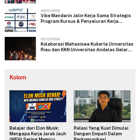
06/01/2026
Vibe Mandarin Jalin Kerja Sama Strategis
Program Kursus & Penyaluran Kerja
Langsung dengan Perusahaan Nasional
dan Internasional
02/12/2026
Kolaborasi Mahasiswa Kukerta Universitas
Riau dan KKN Universitas Andalas Gelar
Ratik Tolak Bala di Nagari Lareh Nan
Panjang Selatan
Kolom
Belajar dari Elon Musk:
Relasi Yang Kuat Dimulai
Mengapa Kerja Jarak Jauh
Dengan Empati Dalam
(WFH) Sering Memicu
Berkomunikasi