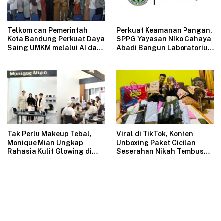
Telkom dan Pemerintah
Perkuat Keamanan Pangan,
Kota Bandung Perkuat Daya
SPPG Yayasan Niko Cahaya
Saing UMKM melalui AI dan
Abadi Bangun Laboratorium
Digitalisasi Usaha
Mikrobiologi Pertama di
SPPG Swasta Indonesia
Tak Perlu Makeup Tebal,
Viral di TikTok, Konten
Monique Mian Ungkap
Unboxing Paket Cicilan
Rahasia Kulit Glowing di
Seserahan Nikah Tembus
Indonesia Women Festival
1,6 Juta Tayangan
2026