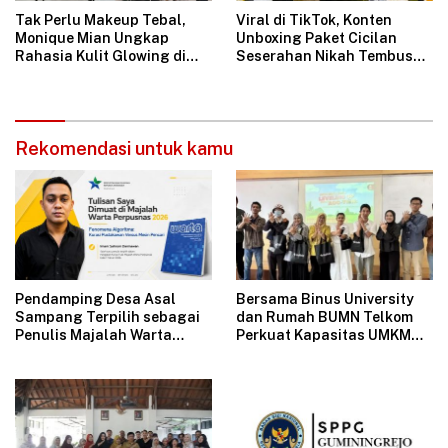
Tak Perlu Makeup Tebal,
Viral di TikTok, Konten
Monique Mian Ungkap
Unboxing Paket Cicilan
Rahasia Kulit Glowing di
Seserahan Nikah Tembus
Indonesia Women Festival
1,6 Juta Tayangan
2026
Rekomendasi untuk kamu
Pendamping Desa Asal
Bersama Binus University
Sampang Terpilih sebagai
dan Rumah BUMN Telkom
Penulis Majalah Warta
Perkuat Kapasitas UMKM
Perpusnas
melalui Edukasi
Pengelolaan Keuangan dan
Strategi Penentuan Harga
Jual