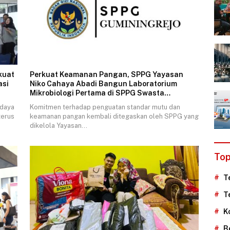
kuat
Perkuat Keamanan Pangan, SPPG Yayasan
asi
Niko Cahaya Abadi Bangun Laboratorium
Mikrobiologi Pertama di SPPG Swasta
Indonesia
 daya
Komitmen terhadap penguatan standar mutu dan
terus
keamanan pangan kembali ditegaskan oleh SPPG yang
dikelola Yayasan…
Top
T
T
K
B