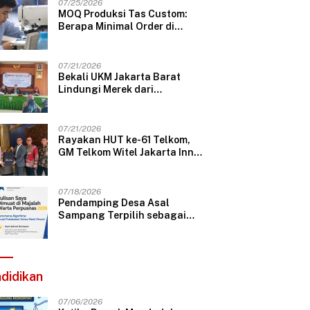
07/25/2026
MOQ Produksi Tas Custom:
Berapa Minimal Order di
Konveksi Tas Bandung?
07/21/2026
Bekali UKM Jakarta Barat
Lindungi Merek dari
Plagiarisme, Telkom Gelar
Pelatihan Strategi Branding
07/21/2026
Rayakan HUT ke-61 Telkom,
GM Telkom Witel Jakarta Inner
Sambangi The Ritz-Carlton
Mega Kuningan, Rajut Sinergi
Digital untuk Industri
07/18/2026
Hospitality
Pendamping Desa Asal
Sampang Terpilih sebagai
Penulis Majalah Warta
Perpusnas
didikan
07/06/2026