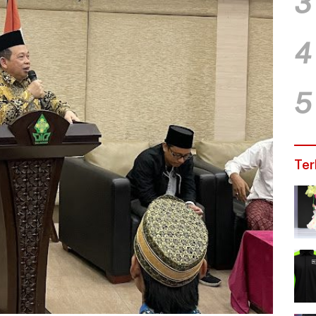
3
4
5
Ter