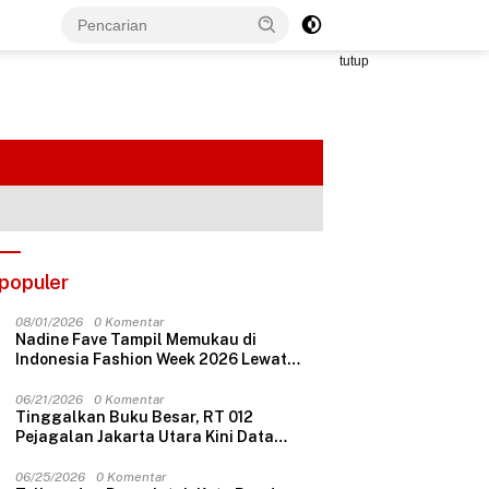
tutup
populer
08/01/2026
0 Komentar
Nadine Fave Tampil Memukau di
Indonesia Fashion Week 2026 Lewat
Koleksi Fantasi “The Pixie’s Tales”
06/21/2026
0 Komentar
Tinggalkan Buku Besar, RT 012
Pejagalan Jakarta Utara Kini Data
Penerima Bansos Lewat Aplikasi Web
06/25/2026
0 Komentar