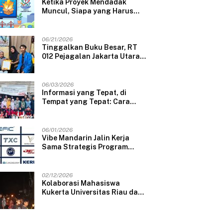
Ketika Proyek Mendadak
Muncul, Siapa yang Harus
Menanggung Risikonya?
06/21/2026
Tinggalkan Buku Besar, RT
012 Pejagalan Jakarta Utara
Kini Data Penerima Bansos
Lewat Aplikasi Web
06/03/2026
Informasi yang Tepat, di
Tempat yang Tepat: Cara
Sederhana Mahasiswi UNHAS
Mengubah Wajah Pelayanan
Desa
06/01/2026
Vibe Mandarin Jalin Kerja
Sama Strategis Program
Kursus & Penyaluran Kerja
Langsung dengan
Perusahaan Nasional dan
02/12/2026
Internasional
Kolaborasi Mahasiswa
Kukerta Universitas Riau dan
KKN Universitas Andalas
Gelar Ratik Tolak Bala di
Nagari Lareh Nan Panjang