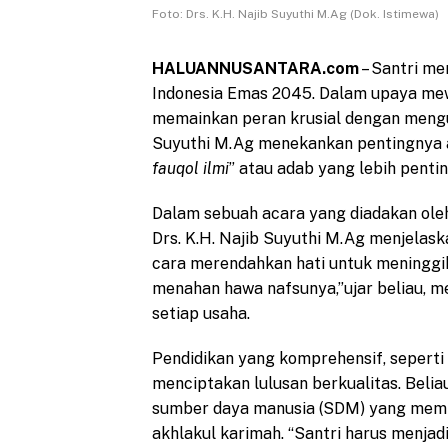
Foto: Drs. K.H. Najib Suyuthi M.Ag (Dok. Istimewa)
HALUANNUSANTARA.com
– Santri m
Indonesia Emas 2045. Dalam upaya mewu
memainkan peran krusial dengan mengut
Suyuthi M.Ag menekankan pentingnya a
fauqol ilmi
” atau adab yang lebih penting
Dalam sebuah acara yang diadakan ol
Drs. K.H. Najib Suyuthi M.Ag menjelas
cara merendahkan hati untuk meninggika
menahan hawa nafsunya,”ujar beliau, m
setiap usaha.
Pendidikan yang komprehensif, seperti
menciptakan lulusan berkualitas. Bel
sumber daya manusia (SDM) yang memili
akhlakul karimah. “Santri harus menjadi