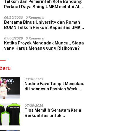
Telkom dan Pemerintah Kota Bandung
Perkuat Daya Saing UMKM melalui AI
dan Digitalisasi Usaha
06/25/2026
0 Komentar
Bersama Binus University dan Rumah
BUMN Telkom Perkuat Kapasitas UMKM
melalui Edukasi Pengelolaan Keuangan
dan Strategi Penentuan Harga Jual
07/06/2026
0 Komentar
Ketika Proyek Mendadak Muncul, Siapa
yang Harus Menanggung Risikonya?
baru
08/01/2026
Nadine Fave Tampil Memukau
di Indonesia Fashion Week
2026 Lewat Koleksi Fantasi
“The Pixie’s Tales”
07/29/2026
Tips Memilih Seragam Kerja
Berkualitas untuk
Perusahaan Profesional