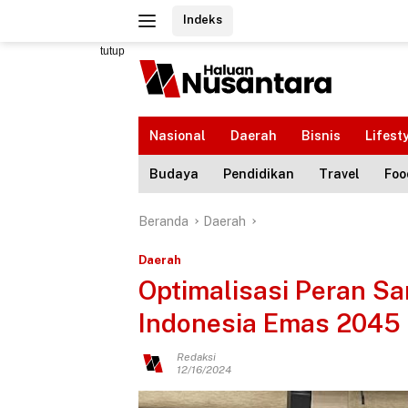
Langsung
Indeks
ke
konten
tutup
Nasional
Daerah
Bisnis
Lifest
Budaya
Pendidikan
Travel
Foo
Beranda
Daerah
Daerah
Optimalisasi Peran Sa
Indonesia Emas 2045
Redaksi
12/16/2024