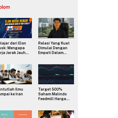
Selatan
olom
lajar dari Elon
Relasi Yang Kuat
usk: Mengapa
Dimulai Dengan
rja Jarak Jauh
Empati Dalam
FH) Sering
Berkomunikasi
micu Konflik dan
erusak Budaya
ganisasi?
ntutlah Ilmu
Target 500%
mpai ke Iran
Saham Malindo
Feedmill Harga
2500–3000 melalui
Analisa
Fundamental
Valuasi & Teknikal