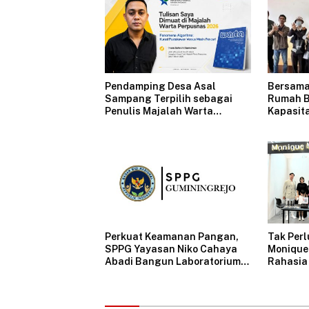
Pendamping Desa Asal
Bersama 
Sampang Terpilih sebagai
Rumah B
Penulis Majalah Warta
Kapasit
Perpusnas
Edukasi
Keuanga
Penentu
Perkuat Keamanan Pangan,
Tak Perl
SPPG Yayasan Niko Cahaya
Monique
Abadi Bangun Laboratorium
Rahasia 
Mikrobiologi Pertama di SPPG
Indonesi
Swasta Indonesia
2026