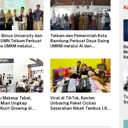
K
Binus University dan
Telkom dan Pemerintah Kota
UMN Telkom Perkuat
Bandung Perkuat Daya Saing
as UMKM melalui
UMKM melalui AI dan
Be
 Pengelolaan
Digitalisasi Usaha
M
n dan Strategi
Ke
an Harga Jual
(W
Me
M
Or
Tu
u Makeup Tebal,
Viral di TikTok, Konten
Sa
 Mian Ungkap
Unboxing Paket Cicilan
Kulit Glowing di
Seserahan Nikah Tembus 1,6
a Women Festival
Juta Tayangan