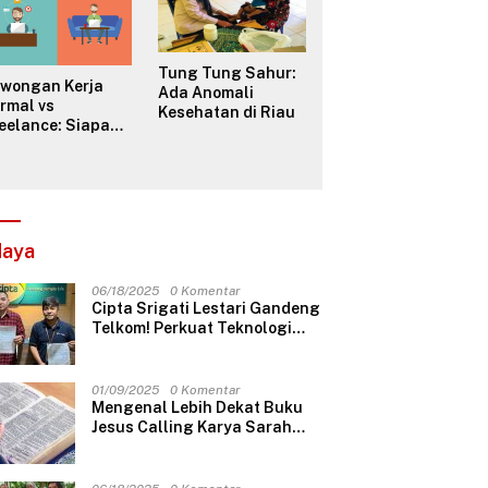
Tung Tung Sahur:
owongan Kerja
Ada Anomali
rmal vs
Kesehatan di Riau
eelance: Siapa
ng Lebih ‘Dikejar’
jak?
daya
06/18/2025
0 Komentar
Cipta Srigati Lestari Gandeng
Telkom! Perkuat Teknologi
Smart Card Access dengan
Metro Ethernet Super Cepat
01/09/2025
0 Komentar
Mengenal Lebih Dekat Buku
Jesus Calling Karya Sarah
Young