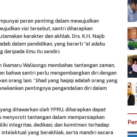
empunyai peran pentimg dalam mewujudkan
judkan visi tersebut, santri diharapkan
amakan karakter dan akhlak. Drs. K.H. Najib
dab dalam pendidikan, yang berarti “
al adabu
 daripada ilmu itu sendiri.
eh Ikamaru Walisongo membahas tantangan zaman,
kan bahwa santri perlu mengembangkan diri dengan
n orang lain. “Jihad yang haqiqi adalah orang yang
enekankan pentingnya pengendalian diri dalam
 yang ditawarkan oleh YPRU, diharapkan dapat
iau menyoroti tantangan dalam mempersiapkan
Pen
ki integritas, dedikasi, dan komitmen terhadap
 intelektual yang berakhlak, serta mandiri secara