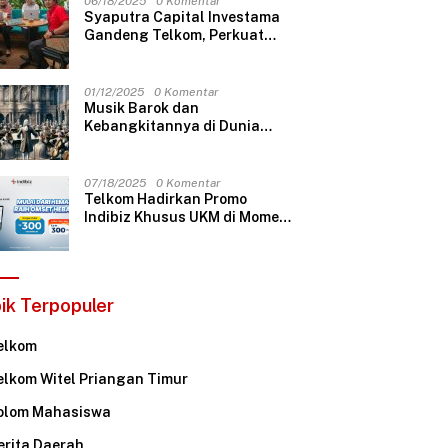
06/18/2025
0 Komentar
Syaputra Capital Investama
Gandeng Telkom, Perkuat
Infrastruktur Internet untuk
Dukung Ekspansi Nasional
01/12/2025
0 Komentar
Musik Barok dan
Kebangkitannya di Dunia
Musik Modern
07/18/2025
0 Komentar
Telkom Hadirkan Promo
Indibiz Khusus UKM di Momen
HUT ke-60
ik Terpopuler
elkom
elkom Witel Priangan Timur
olom Mahasiswa
erita Daerah