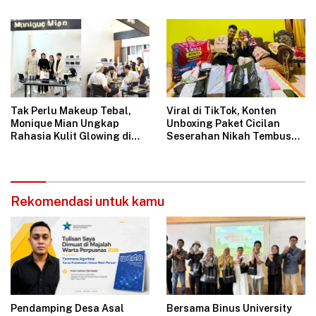
Digitalisasi Usaha
Mikrobiologi Pertama di
SPPG Swasta Indonesia
Tak Perlu Makeup Tebal,
Viral di TikTok, Konten
Monique Mian Ungkap
Unboxing Paket Cicilan
Rahasia Kulit Glowing di
Seserahan Nikah Tembus
Indonesia Women Festival
1,6 Juta Tayangan
2026
Rekomendasi untuk kamu
Pendamping Desa Asal
Bersama Binus University