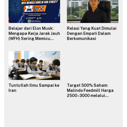
Belajar dari Elon Musk:
Relasi Yang Kuat Dimulai
Mengapa Kerja Jarak Jauh
Dengan Empati Dalam
(WFH) Sering Memicu
Berkomunikasi
Konflik dan Merusak
Budaya Organisasi?
Tuntutlah Ilmu Sampai ke
Target 500% Saham
Iran
Malindo Feedmill Harga
2500–3000 melalui
Analisa Fundamental
Valuasi & Teknikal