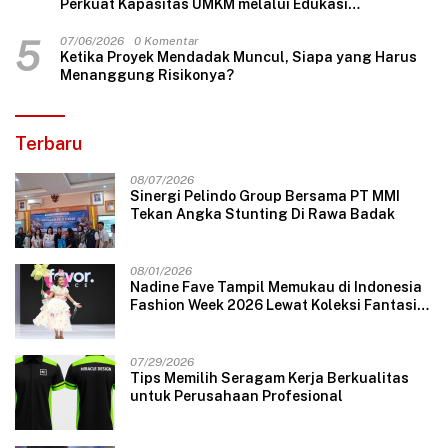
Perkuat Kapasitas UMKM melalui Edukasi
Pengelolaan Keuangan dan Strategi Penentuan
Harga Jual
5
07/06/2026
0 Komentar
Ketika Proyek Mendadak Muncul, Siapa yang Harus
Menanggung Risikonya?
Terbaru
08/07/2026
Sinergi Pelindo Group Bersama PT MMI
Tekan Angka Stunting Di Rawa Badak
08/01/2026
Nadine Fave Tampil Memukau di Indonesia
Fashion Week 2026 Lewat Koleksi Fantasi
“The Pixie’s Tales”
07/29/2026
Tips Memilih Seragam Kerja Berkualitas
untuk Perusahaan Profesional