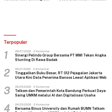
Indonesia Women Festival
1,6 Juta Tayangan
2026
Terpopuler
1
08/07/2026
0 Komentar
Sinergi Pelindo Group Bersama PT MMI Tekan Angka
Stunting Di Rawa Badak
2
06/21/2026
0 Komentar
Tinggalkan Buku Besar, RT 012 Pejagalan Jakarta
Utara Kini Data Penerima Bansos Lewat Aplikasi Web
3
06/25/2026
0 Komentar
Telkom dan Pemerintah Kota Bandung Perkuat Daya
Saing UMKM melalui AI dan Digitalisasi Usaha
4
06/25/2026
0 Komentar
Bersama Binus University dan Rumah BUMN Telkom