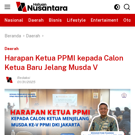
Langsung
ke
konten
Nasional
Daerah
Bisnis
Lifestyle
Entertaiment
Otomo
Beranda
Daerah
Daerah
Harapan Ketua PPMI kepada Calon
Ketua Baru Jelang Musda V
Redaksi
01/31/2025