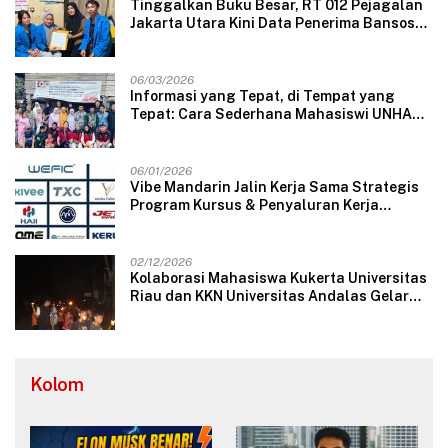
Tinggalkan Buku Besar, RT 012 Pejagalan
Jakarta Utara Kini Data Penerima Bansos
Lewat Aplikasi Web
06/03/2026
Informasi yang Tepat, di Tempat yang
Tepat: Cara Sederhana Mahasiswi UNHAS
Mengubah Wajah Pelayanan Desa
06/01/2026
Vibe Mandarin Jalin Kerja Sama Strategis
Program Kursus & Penyaluran Kerja
Langsung dengan Perusahaan Nasional
dan Internasional
02/12/2026
Kolaborasi Mahasiswa Kukerta Universitas
Riau dan KKN Universitas Andalas Gelar
Ratik Tolak Bala di Nagari Lareh Nan
Panjang Selatan
Kolom