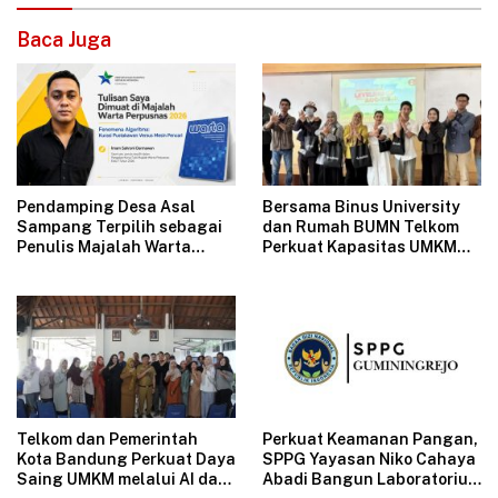
Baca Juga
Pendamping Desa Asal
Bersama Binus University
Sampang Terpilih sebagai
dan Rumah BUMN Telkom
Penulis Majalah Warta
Perkuat Kapasitas UMKM
Perpusnas
melalui Edukasi
Pengelolaan Keuangan dan
Strategi Penentuan Harga
Jual
Telkom dan Pemerintah
Perkuat Keamanan Pangan,
Kota Bandung Perkuat Daya
SPPG Yayasan Niko Cahaya
Saing UMKM melalui AI dan
Abadi Bangun Laboratorium