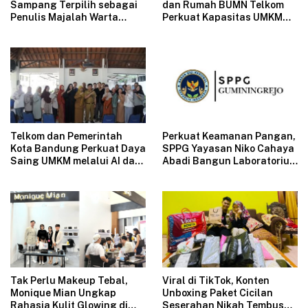
Sampang Terpilih sebagai
dan Rumah BUMN Telkom
Penulis Majalah Warta
Perkuat Kapasitas UMKM
Perpusnas
melalui Edukasi
Pengelolaan Keuangan dan
Strategi Penentuan Harga
Jual
Telkom dan Pemerintah
Perkuat Keamanan Pangan,
Kota Bandung Perkuat Daya
SPPG Yayasan Niko Cahaya
Saing UMKM melalui AI dan
Abadi Bangun Laboratorium
Digitalisasi Usaha
Mikrobiologi Pertama di
SPPG Swasta Indonesia
Tak Perlu Makeup Tebal,
Viral di TikTok, Konten
Monique Mian Ungkap
Unboxing Paket Cicilan
Rahasia Kulit Glowing di
Seserahan Nikah Tembus