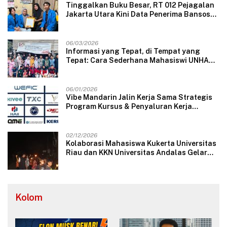
Tinggalkan Buku Besar, RT 012 Pejagalan
Jakarta Utara Kini Data Penerima Bansos
Lewat Aplikasi Web
06/03/2026
Informasi yang Tepat, di Tempat yang
Tepat: Cara Sederhana Mahasiswi UNHAS
Mengubah Wajah Pelayanan Desa
06/01/2026
Vibe Mandarin Jalin Kerja Sama Strategis
Program Kursus & Penyaluran Kerja
Langsung dengan Perusahaan Nasional
dan Internasional
02/12/2026
Kolaborasi Mahasiswa Kukerta Universitas
Riau dan KKN Universitas Andalas Gelar
Ratik Tolak Bala di Nagari Lareh Nan
Panjang Selatan
Kolom