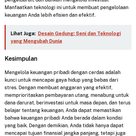
Manfaatkan teknologi ini untuk membuat pengelolaan
keuangan Anda lebih efisien dan efektif.
Lihat Juga:
Desain Gedung: Seni dan Teknologi
yang Mengubah Dunia
Kesimpulan
Mengelola keuangan pribadi dengan cerdas adalah
kunci untuk mencapai gaya hidup yang bebas dari
stres. Dengan membuat anggaran yang efektif,
memprioritaskan pembayaran utang, menabung untuk
dana darurat, berinvestasi untuk masa depan, dan terus
belajar tentang keuangan, Anda dapat memastikan
bahwa keuangan pribadi Anda berada dalam kondisi
yang baik. Dengan demikian, Anda tidak hanya dapat
mencapai tujuan finansial jangka panjang, tetapi juga