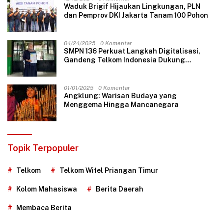
Waduk Brigif Hijaukan Lingkungan, PLN
dan Pemprov DKI Jakarta Tanam 100 Pohon
04/24/2025
0 Komentar
SMPN 136 Perkuat Langkah Digitalisasi,
Gandeng Telkom Indonesia Dukung
Pembelajaran Berbasis Teknologi
01/01/2025
0 Komentar
Angklung: Warisan Budaya yang
Menggema Hingga Mancanegara
Topik Terpopuler
Telkom
Telkom Witel Priangan Timur
Kolom Mahasiswa
Berita Daerah
Membaca Berita