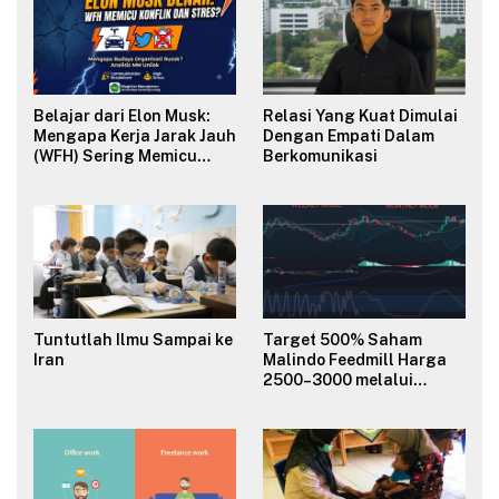
Belajar dari Elon Musk:
Relasi Yang Kuat Dimulai
Mengapa Kerja Jarak Jauh
Dengan Empati Dalam
(WFH) Sering Memicu
Berkomunikasi
Konflik dan Merusak
Budaya Organisasi?
Tuntutlah Ilmu Sampai ke
Target 500% Saham
Iran
Malindo Feedmill Harga
2500–3000 melalui
Analisa Fundamental
Valuasi & Teknikal