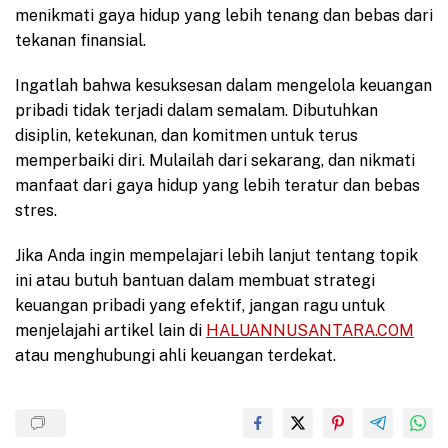
menikmati gaya hidup yang lebih tenang dan bebas dari
tekanan finansial.
Ingatlah bahwa kesuksesan dalam mengelola keuangan
pribadi tidak terjadi dalam semalam. Dibutuhkan
disiplin, ketekunan, dan komitmen untuk terus
memperbaiki diri. Mulailah dari sekarang, dan nikmati
manfaat dari gaya hidup yang lebih teratur dan bebas
stres.
Jika Anda ingin mempelajari lebih lanjut tentang topik
ini atau butuh bantuan dalam membuat strategi
keuangan pribadi yang efektif, jangan ragu untuk
menjelajahi artikel lain di
HALUANNUSANTARA.COM
atau menghubungi ahli keuangan terdekat.