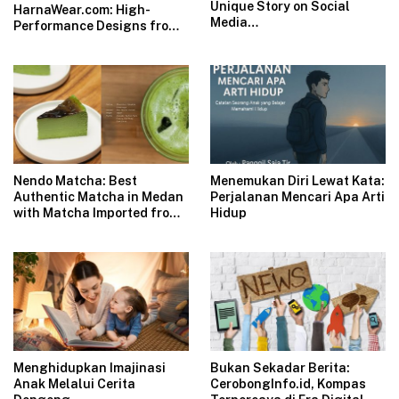
Unique Story on Social
HarnaWear.com: High-
Media
Performance Designs from
VillaMarketingBali.com
Indonesia for the Global
Market
Nendo Matcha: Best
Menemukan Diri Lewat Kata:
Authentic Matcha in Medan
Perjalanan Mencari Apa Arti
with Matcha Imported from
Hidup
Japan, Now Shipping from
Medan to All Indonesia
Menghidupkan Imajinasi
Bukan Sekadar Berita:
Anak Melalui Cerita
CerobongInfo.id, Kompas