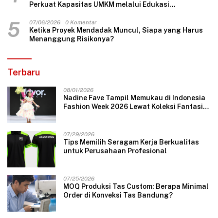
Perkuat Kapasitas UMKM melalui Edukasi
Pengelolaan Keuangan dan Strategi Penentuan
Harga Jual
5
07/06/2026
0 Komentar
Ketika Proyek Mendadak Muncul, Siapa yang Harus
Menanggung Risikonya?
Terbaru
08/01/2026
Nadine Fave Tampil Memukau di Indonesia
Fashion Week 2026 Lewat Koleksi Fantasi
“The Pixie’s Tales”
07/29/2026
Tips Memilih Seragam Kerja Berkualitas
untuk Perusahaan Profesional
07/25/2026
MOQ Produksi Tas Custom: Berapa Minimal
Order di Konveksi Tas Bandung?