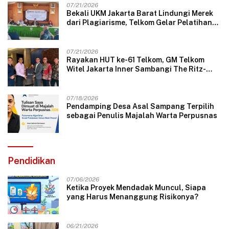
07/21/2026
Bekali UKM Jakarta Barat Lindungi Merek
dari Plagiarisme, Telkom Gelar Pelatihan
Strategi Branding
07/21/2026
Rayakan HUT ke-61 Telkom, GM Telkom
Witel Jakarta Inner Sambangi The Ritz-
Carlton Mega Kuningan, Rajut Sinergi
Digital untuk Industri Hospitality
07/18/2026
Pendamping Desa Asal Sampang Terpilih
sebagai Penulis Majalah Warta Perpusnas
Pendidikan
07/06/2026
Ketika Proyek Mendadak Muncul, Siapa
yang Harus Menanggung Risikonya?
06/21/2026