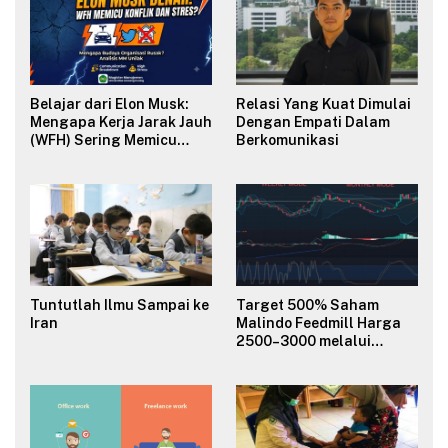
Belajar dari Elon Musk:
Relasi Yang Kuat Dimulai
Mengapa Kerja Jarak Jauh
Dengan Empati Dalam
(WFH) Sering Memicu
Berkomunikasi
Konflik dan Merusak
Budaya Organisasi?
Tuntutlah Ilmu Sampai ke
Target 500% Saham
Iran
Malindo Feedmill Harga
2500–3000 melalui
Analisa Fundamental
Valuasi & Teknikal