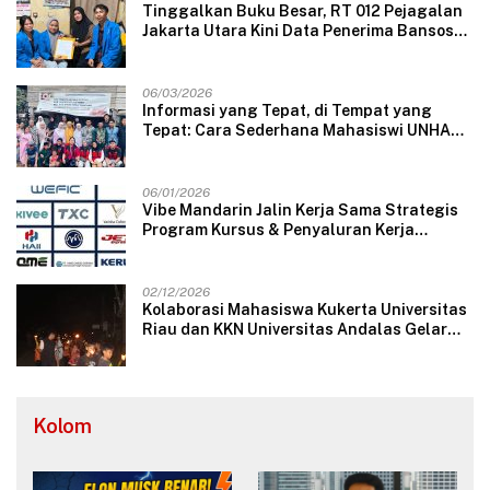
Tinggalkan Buku Besar, RT 012 Pejagalan
Jakarta Utara Kini Data Penerima Bansos
Lewat Aplikasi Web
06/03/2026
Informasi yang Tepat, di Tempat yang
Tepat: Cara Sederhana Mahasiswi UNHAS
Mengubah Wajah Pelayanan Desa
06/01/2026
Vibe Mandarin Jalin Kerja Sama Strategis
Program Kursus & Penyaluran Kerja
Langsung dengan Perusahaan Nasional
dan Internasional
02/12/2026
Kolaborasi Mahasiswa Kukerta Universitas
Riau dan KKN Universitas Andalas Gelar
Ratik Tolak Bala di Nagari Lareh Nan
Panjang Selatan
Kolom