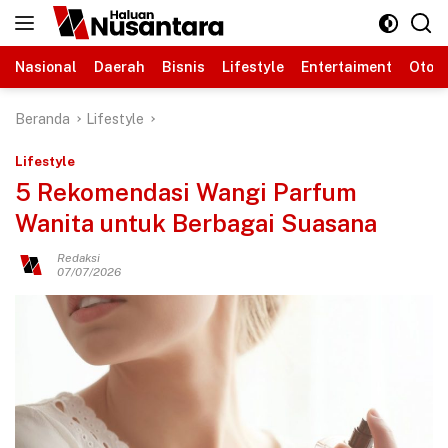
Langsung
ke
konten
Nasional
Daerah
Bisnis
Lifestyle
Entertaiment
Otomo
Beranda
Lifestyle
Lifestyle
5 Rekomendasi Wangi Parfum
Wanita untuk Berbagai Suasana
Redaksi
07/07/2026