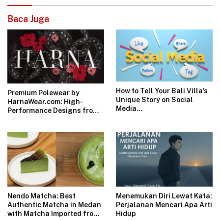
Baca Juga
How to Tell Your Bali Villa’s
Premium Polewear by
Unique Story on Social
HarnaWear.com: High-
Media
Performance Designs from
VillaMarketingBali.com
Indonesia for the Global
Market
Nendo Matcha: Best
Menemukan Diri Lewat Kata:
Authentic Matcha in Medan
Perjalanan Mencari Apa Arti
with Matcha Imported from
Hidup