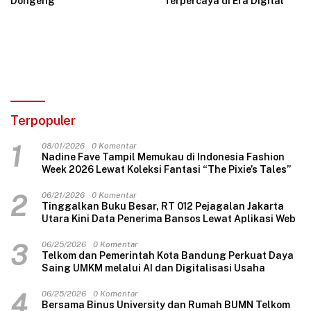
Dongeng
Terpercaya di Era Digital
Terpopuler
1
08/01/2026
0 Komentar
Nadine Fave Tampil Memukau di Indonesia Fashion
Week 2026 Lewat Koleksi Fantasi “The Pixie’s Tales”
2
06/21/2026
0 Komentar
Tinggalkan Buku Besar, RT 012 Pejagalan Jakarta
Utara Kini Data Penerima Bansos Lewat Aplikasi Web
3
06/25/2026
0 Komentar
Telkom dan Pemerintah Kota Bandung Perkuat Daya
Saing UMKM melalui AI dan Digitalisasi Usaha
4
06/25/2026
0 Komentar
Bersama Binus University dan Rumah BUMN Telkom