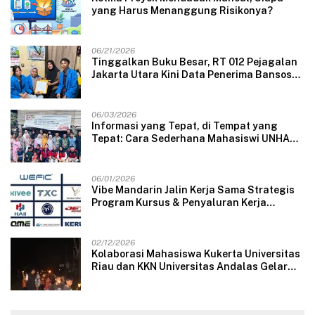
yang Harus Menanggung Risikonya?
06/21/2026
Tinggalkan Buku Besar, RT 012 Pejagalan
Jakarta Utara Kini Data Penerima Bansos
Lewat Aplikasi Web
06/03/2026
Informasi yang Tepat, di Tempat yang
Tepat: Cara Sederhana Mahasiswi UNHAS
Mengubah Wajah Pelayanan Desa
06/01/2026
Vibe Mandarin Jalin Kerja Sama Strategis
Program Kursus & Penyaluran Kerja
Langsung dengan Perusahaan Nasional
dan Internasional
02/12/2026
Kolaborasi Mahasiswa Kukerta Universitas
Riau dan KKN Universitas Andalas Gelar
Ratik Tolak Bala di Nagari Lareh Nan
Panjang Selatan