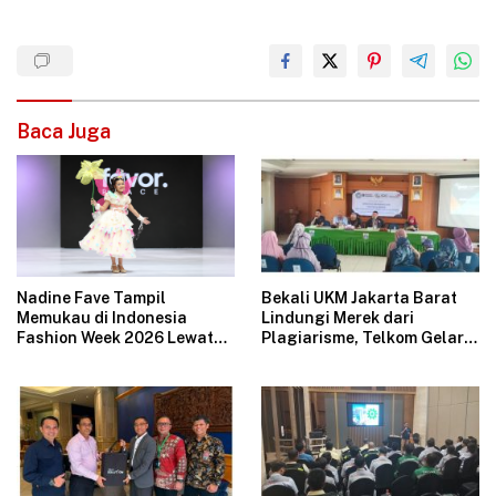
Baca Juga
Nadine Fave Tampil
Bekali UKM Jakarta Barat
Memukau di Indonesia
Lindungi Merek dari
Fashion Week 2026 Lewat
Plagiarisme, Telkom Gelar
Koleksi Fantasi “The Pixie’s
Pelatihan Strategi
Tales”
Branding