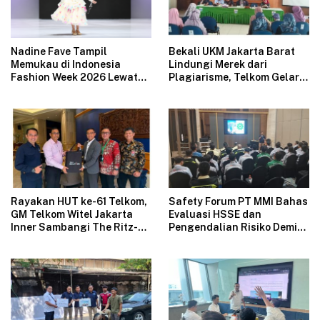
Nadine Fave Tampil
Bekali UKM Jakarta Barat
Memukau di Indonesia
Lindungi Merek dari
Fashion Week 2026 Lewat
Plagiarisme, Telkom Gelar
Koleksi Fantasi “The Pixie’s
Pelatihan Strategi
Tales”
Branding
Rayakan HUT ke-61 Telkom,
Safety Forum PT MMI Bahas
GM Telkom Witel Jakarta
Evaluasi HSSE dan
Inner Sambangi The Ritz-
Pengendalian Risiko Demi
Carlton Mega Kuningan,
Operasional Perusahaan
Rajut Sinergi Digital untuk
Aman
Industri Hospitality