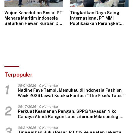
Wujud Kepedulian Sosial PT
Tingkatkan Daya Saing
Menara Maritim Indonesia
Internasional PT MMI
Salurkan Hewan Kurban Di
Publikasikan Perangkat
Jakarta
Tata Kelola Perusahaan
Bersih
Terpopuler
1
08/01/2026
0 Komentar
Nadine Fave Tampil Memukau di Indonesia Fashion
Week 2026 Lewat Koleksi Fantasi “The Pixie’s Tales”
2
06/17/2026
0 Komentar
Perkuat Keamanan Pangan, SPPG Yayasan Niko
Cahaya Abadi Bangun Laboratorium Mikrobiologi
Pertama di SPPG Swasta Indonesia
3
06/21/2026
0 Komentar
Tinggalkan Buku Besar, RT 012 Pejagalan Jakarta