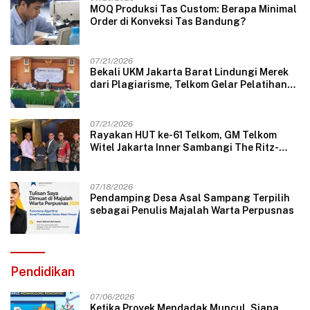
MOQ Produksi Tas Custom: Berapa Minimal
Order di Konveksi Tas Bandung?
07/21/2026
Bekali UKM Jakarta Barat Lindungi Merek
dari Plagiarisme, Telkom Gelar Pelatihan
Strategi Branding
07/21/2026
Rayakan HUT ke-61 Telkom, GM Telkom
Witel Jakarta Inner Sambangi The Ritz-
Carlton Mega Kuningan, Rajut Sinergi
Digital untuk Industri Hospitality
07/18/2026
Pendamping Desa Asal Sampang Terpilih
sebagai Penulis Majalah Warta Perpusnas
Pendidikan
07/06/2026
Ketika Proyek Mendadak Muncul, Siapa