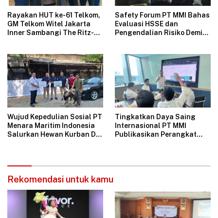
Rayakan HUT ke-61 Telkom,
Safety Forum PT MMI Bahas
GM Telkom Witel Jakarta
Evaluasi HSSE dan
Inner Sambangi The Ritz-
Pengendalian Risiko Demi
Carlton Mega Kuningan,
Operasional Perusahaan
Rajut Sinergi Digital untuk
Aman
Industri Hospitality
Wujud Kepedulian Sosial PT
Tingkatkan Daya Saing
Menara Maritim Indonesia
Internasional PT MMI
Salurkan Hewan Kurban Di
Publikasikan Perangkat
Jakarta
Tata Kelola Perusahaan
Bersih
Rekomendasi untuk kamu