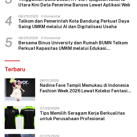
Utara Kini Data Penerima Bansos Lewat Aplikasi Web
4
06/25/2026
0 Komentar
Telkom dan Pemerintah Kota Bandung Perkuat Daya
Saing UMKM melalui AI dan Digitalisasi Usaha
5
06/25/2026
0 Komentar
Bersama Binus University dan Rumah BUMN Telkom
Perkuat Kapasitas UMKM melalui Edukasi
Pengelolaan Keuangan dan Strategi Penentuan
Harga Jual
Terbaru
08/01/2026
Nadine Fave Tampil Memukau di Indonesia
Fashion Week 2026 Lewat Koleksi Fantasi
“The Pixie’s Tales”
07/29/2026
Tips Memilih Seragam Kerja Berkualitas
untuk Perusahaan Profesional
07/25/2026