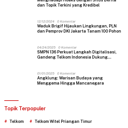
Menghadapi Hoaks dengan Situs Berita
dan Topik Terkini yang Kredibel
12/12/2024
0 Komentar
Waduk Brigif Hijaukan Lingkungan, PLN
dan Pemprov DKI Jakarta Tanam 100 Pohon
04/24/2025
0 Komentar
SMPN 136 Perkuat Langkah Digitalisasi,
Gandeng Telkom Indonesia Dukung
Pembelajaran Berbasis Teknologi
01/01/2025
0 Komentar
Angklung: Warisan Budaya yang
Menggema Hingga Mancanegara
Topik Terpopuler
Telkom
Telkom Witel Priangan Timur