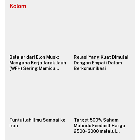
Kolom
Belajar dari Elon Musk:
Relasi Yang Kuat Dimulai
Mengapa Kerja Jarak Jauh
Dengan Empati Dalam
(WFH) Sering Memicu
Berkomunikasi
Konflik dan Merusak
Budaya Organisasi?
Tuntutlah Ilmu Sampai ke
Target 500% Saham
Iran
Malindo Feedmill Harga
2500–3000 melalui
Analisa Fundamental