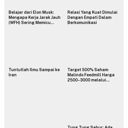
Belajar dari Elon Musk:
Relasi Yang Kuat Dimulai
Mengapa Kerja Jarak Jauh
Dengan Empati Dalam
(WFH) Sering Memicu
Berkomunikasi
Konflik dan Merusak
Budaya Organisasi?
Tuntutlah Ilmu Sampai ke
Target 500% Saham
Iran
Malindo Feedmill Harga
2500–3000 melalui
Analisa Fundamental
Valuasi & Teknikal
Tung Tung Sahur: Ada