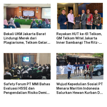
Tales”
Bekali UKM Jakarta Barat
Rayakan HUT ke-61 Telkom,
Lindungi Merek dari
GM Telkom Witel Jakarta
Plagiarisme, Telkom Gelar
Inner Sambangi The Ritz-
Pelatihan Strategi
Carlton Mega Kuningan,
Branding
Rajut Sinergi Digital untuk
Industri Hospitality
Safety Forum PT MMI Bahas
Wujud Kepedulian Sosial PT
Evaluasi HSSE dan
Menara Maritim Indonesia
Pengendalian Risiko Demi
Salurkan Hewan Kurban Di
Operasional Perusahaan
Jakarta
Aman