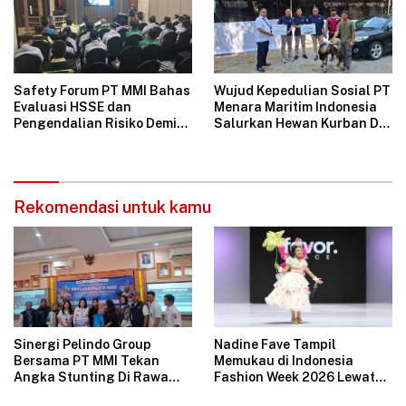
Safety Forum PT MMI Bahas
Wujud Kepedulian Sosial PT
Evaluasi HSSE dan
Menara Maritim Indonesia
Pengendalian Risiko Demi
Salurkan Hewan Kurban Di
Operasional Perusahaan
Jakarta
Aman
Rekomendasi untuk kamu
Sinergi Pelindo Group
Nadine Fave Tampil
Bersama PT MMI Tekan
Memukau di Indonesia
Angka Stunting Di Rawa
Fashion Week 2026 Lewat
Badak
Koleksi Fantasi “The Pixie’s