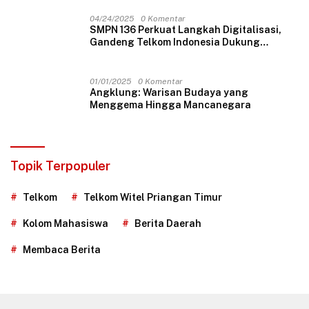
04/24/2025
0 Komentar
SMPN 136 Perkuat Langkah Digitalisasi,
Gandeng Telkom Indonesia Dukung
Pembelajaran Berbasis Teknologi
01/01/2025
0 Komentar
Angklung: Warisan Budaya yang
Menggema Hingga Mancanegara
Topik Terpopuler
Telkom
Telkom Witel Priangan Timur
Kolom Mahasiswa
Berita Daerah
Membaca Berita