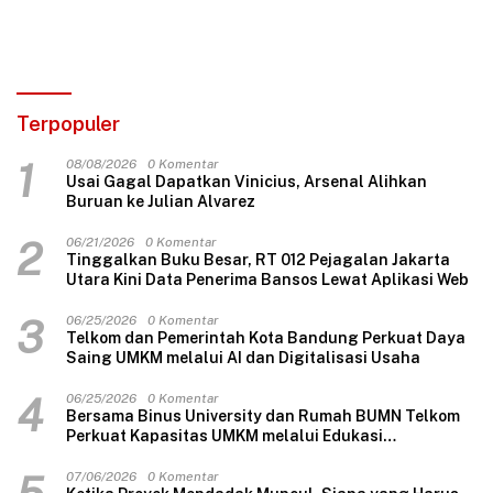
Terpopuler
1
08/08/2026
0 Komentar
Usai Gagal Dapatkan Vinicius, Arsenal Alihkan
Buruan ke Julian Alvarez
2
06/21/2026
0 Komentar
Tinggalkan Buku Besar, RT 012 Pejagalan Jakarta
Utara Kini Data Penerima Bansos Lewat Aplikasi Web
3
06/25/2026
0 Komentar
Telkom dan Pemerintah Kota Bandung Perkuat Daya
Saing UMKM melalui AI dan Digitalisasi Usaha
4
06/25/2026
0 Komentar
Bersama Binus University dan Rumah BUMN Telkom
Perkuat Kapasitas UMKM melalui Edukasi
Pengelolaan Keuangan dan Strategi Penentuan
Harga Jual
07/06/2026
0 Komentar