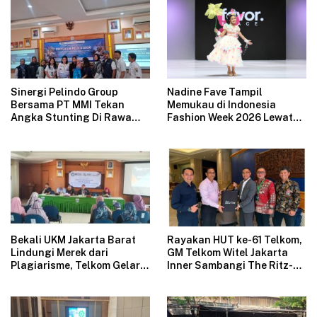
Sinergi Pelindo Group
Nadine Fave Tampil
Bersama PT MMI Tekan
Memukau di Indonesia
Angka Stunting Di Rawa
Fashion Week 2026 Lewat
Badak
Koleksi Fantasi “The Pixie’s
Tales”
Bekali UKM Jakarta Barat
Rayakan HUT ke-61 Telkom,
Lindungi Merek dari
GM Telkom Witel Jakarta
Plagiarisme, Telkom Gelar
Inner Sambangi The Ritz-
Pelatihan Strategi
Carlton Mega Kuningan,
Branding
Rajut Sinergi Digital untuk
Industri Hospitality