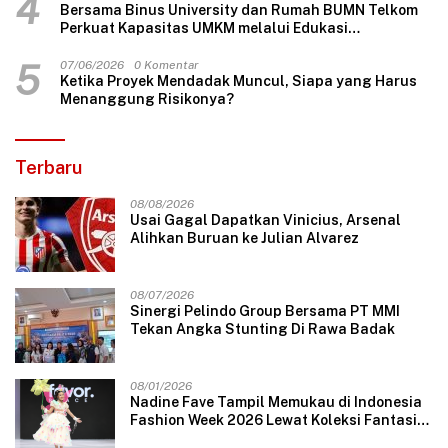
4
Bersama Binus University dan Rumah BUMN Telkom
Perkuat Kapasitas UMKM melalui Edukasi
Pengelolaan Keuangan dan Strategi Penentuan
Harga Jual
5
07/06/2026
0 Komentar
Ketika Proyek Mendadak Muncul, Siapa yang Harus
Menanggung Risikonya?
Terbaru
08/08/2026
Usai Gagal Dapatkan Vinicius, Arsenal
Alihkan Buruan ke Julian Alvarez
08/07/2026
Sinergi Pelindo Group Bersama PT MMI
Tekan Angka Stunting Di Rawa Badak
08/01/2026
Nadine Fave Tampil Memukau di Indonesia
Fashion Week 2026 Lewat Koleksi Fantasi
“The Pixie’s Tales”