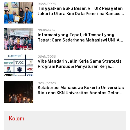
06/21/2026
Tinggalkan Buku Besar, RT 012 Pejagalan
Jakarta Utara Kini Data Penerima Bansos
Lewat Aplikasi Web
06/03/2026
Informasi yang Tepat, di Tempat yang
Tepat: Cara Sederhana Mahasiswi UNHAS
Mengubah Wajah Pelayanan Desa
06/01/2026
Vibe Mandarin Jalin Kerja Sama Strategis
Program Kursus & Penyaluran Kerja
Langsung dengan Perusahaan Nasional
dan Internasional
02/12/2026
Kolaborasi Mahasiswa Kukerta Universitas
Riau dan KKN Universitas Andalas Gelar
Ratik Tolak Bala di Nagari Lareh Nan
Panjang Selatan
Kolom