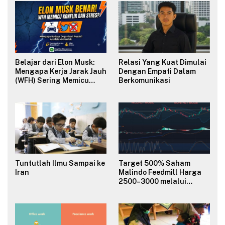
Belajar dari Elon Musk:
Relasi Yang Kuat Dimulai
Mengapa Kerja Jarak Jauh
Dengan Empati Dalam
(WFH) Sering Memicu
Berkomunikasi
Konflik dan Merusak
Budaya Organisasi?
Tuntutlah Ilmu Sampai ke
Target 500% Saham
Iran
Malindo Feedmill Harga
2500–3000 melalui
Analisa Fundamental
Valuasi & Teknikal