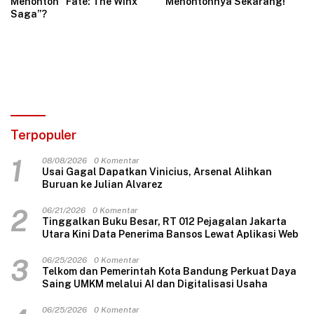
Menonton “Fate: The Winx
Menontonnya Sekarang!
Saga”?
Terpopuler
1
08/08/2026
0 Komentar
Usai Gagal Dapatkan Vinicius, Arsenal Alihkan
Buruan ke Julian Alvarez
2
06/21/2026
0 Komentar
Tinggalkan Buku Besar, RT 012 Pejagalan Jakarta
Utara Kini Data Penerima Bansos Lewat Aplikasi Web
3
06/25/2026
0 Komentar
Telkom dan Pemerintah Kota Bandung Perkuat Daya
Saing UMKM melalui AI dan Digitalisasi Usaha
06/25/2026
0 Komentar