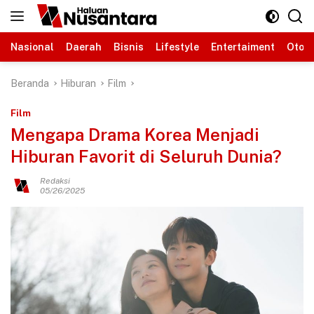
Langsung
ke
konten
Nasional
Daerah
Bisnis
Lifestyle
Entertaiment
Otomo
Beranda
Hiburan
Film
Film
Mengapa Drama Korea Menjadi
Hiburan Favorit di Seluruh Dunia?
Redaksi
05/26/2025