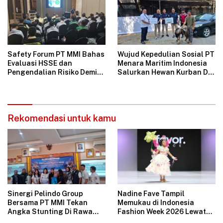
Safety Forum PT MMI Bahas
Wujud Kepedulian Sosial PT
Evaluasi HSSE dan
Menara Maritim Indonesia
Pengendalian Risiko Demi
Salurkan Hewan Kurban Di
Operasional Perusahaan
Jakarta
Aman
Rekomendasi untuk kamu
Sinergi Pelindo Group
Nadine Fave Tampil
Bersama PT MMI Tekan
Memukau di Indonesia
Angka Stunting Di Rawa
Fashion Week 2026 Lewat
Badak
Koleksi Fantasi “The Pixie’s