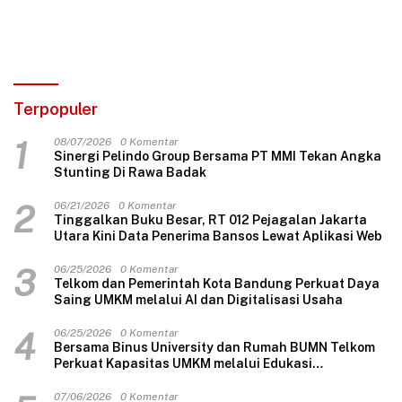
Terpopuler
1
08/07/2026
0 Komentar
Sinergi Pelindo Group Bersama PT MMI Tekan Angka
Stunting Di Rawa Badak
2
06/21/2026
0 Komentar
Tinggalkan Buku Besar, RT 012 Pejagalan Jakarta
Utara Kini Data Penerima Bansos Lewat Aplikasi Web
3
06/25/2026
0 Komentar
Telkom dan Pemerintah Kota Bandung Perkuat Daya
Saing UMKM melalui AI dan Digitalisasi Usaha
4
06/25/2026
0 Komentar
Bersama Binus University dan Rumah BUMN Telkom
Perkuat Kapasitas UMKM melalui Edukasi
Pengelolaan Keuangan dan Strategi Penentuan
Harga Jual
07/06/2026
0 Komentar