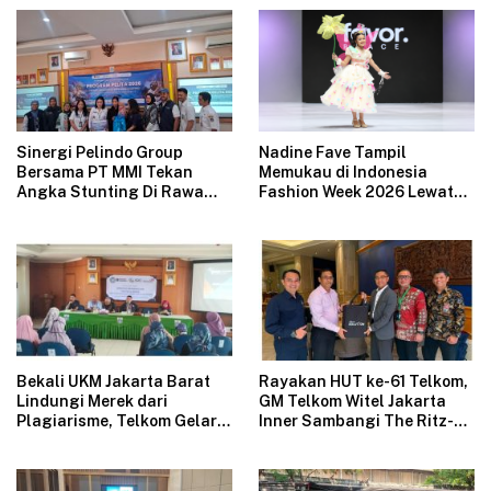
Nadine Fave Tampil
Sinergi Pelindo Group
Memukau di Indonesia
Bersama PT MMI Tekan
Fashion Week 2026 Lewat
Angka Stunting Di Rawa
Koleksi Fantasi “The Pixie’s
Badak
Tales”
Bekali UKM Jakarta Barat
Rayakan HUT ke-61 Telkom,
Lindungi Merek dari
GM Telkom Witel Jakarta
Plagiarisme, Telkom Gelar
Inner Sambangi The Ritz-
Pelatihan Strategi
Carlton Mega Kuningan,
Branding
Rajut Sinergi Digital untuk
Industri Hospitality