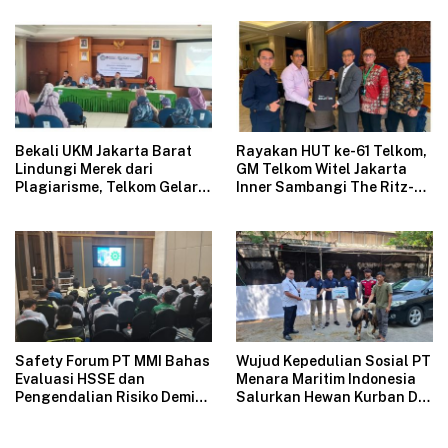
Tales”
Bekali UKM Jakarta Barat
Rayakan HUT ke-61 Telkom,
Lindungi Merek dari
GM Telkom Witel Jakarta
Plagiarisme, Telkom Gelar
Inner Sambangi The Ritz-
Pelatihan Strategi
Carlton Mega Kuningan,
Branding
Rajut Sinergi Digital untuk
Industri Hospitality
Safety Forum PT MMI Bahas
Wujud Kepedulian Sosial PT
Evaluasi HSSE dan
Menara Maritim Indonesia
Pengendalian Risiko Demi
Salurkan Hewan Kurban Di
Operasional Perusahaan
Jakarta
Aman