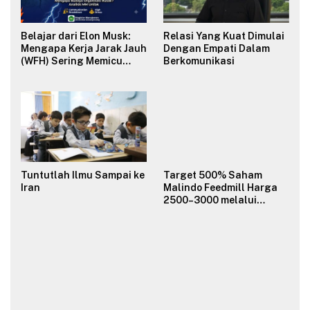
Belajar dari Elon Musk:
Relasi Yang Kuat Dimulai
Mengapa Kerja Jarak Jauh
Dengan Empati Dalam
(WFH) Sering Memicu
Berkomunikasi
Konflik dan Merusak
Budaya Organisasi?
Tuntutlah Ilmu Sampai ke
Target 500% Saham
Iran
Malindo Feedmill Harga
2500–3000 melalui
Analisa Fundamental
Valuasi & Teknikal