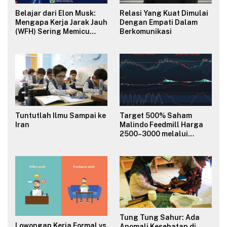
Belajar dari Elon Musk:
Relasi Yang Kuat Dimulai
Mengapa Kerja Jarak Jauh
Dengan Empati Dalam
(WFH) Sering Memicu
Berkomunikasi
Konflik dan Merusak
Budaya Organisasi?
Tuntutlah Ilmu Sampai ke
Target 500% Saham
Iran
Malindo Feedmill Harga
2500–3000 melalui
Analisa Fundamental
Valuasi & Teknikal
Tung Tung Sahur: Ada
Lowongan Kerja Formal vs
Anomali Kesehatan di