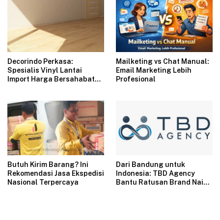
Decorindo Perkasa:
Mailketing vs Chat Manual:
Spesialis Vinyl Lantai
Email Marketing Lebih
Import Harga Bersahabat
Profesional
untuk Renovasi Modern
Butuh Kirim Barang? Ini
Dari Bandung untuk
Rekomendasi Jasa Ekspedisi
Indonesia: TBD Agency
Nasional Terpercaya
Bantu Ratusan Brand Naik
Omzet Lewat Ads, Konten,
dan Live Streaming