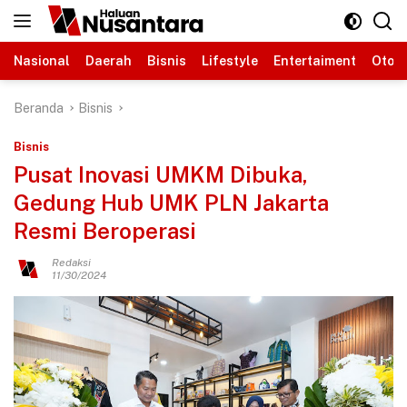
Langsung
ke
konten
Nasional
Daerah
Bisnis
Lifestyle
Entertaiment
Otomo
Beranda
Bisnis
Bisnis
Pusat Inovasi UMKM Dibuka,
Gedung Hub UMK PLN Jakarta
Resmi Beroperasi
Redaksi
11/30/2024