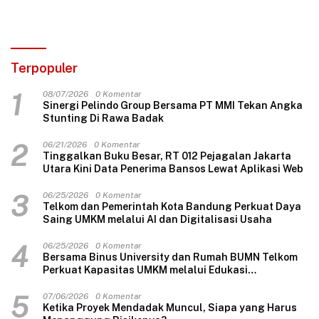
Terpopuler
1
08/07/2026
0 Komentar
Sinergi Pelindo Group Bersama PT MMI Tekan Angka
Stunting Di Rawa Badak
2
06/21/2026
0 Komentar
Tinggalkan Buku Besar, RT 012 Pejagalan Jakarta
Utara Kini Data Penerima Bansos Lewat Aplikasi Web
3
06/25/2026
0 Komentar
Telkom dan Pemerintah Kota Bandung Perkuat Daya
Saing UMKM melalui AI dan Digitalisasi Usaha
4
06/25/2026
0 Komentar
Bersama Binus University dan Rumah BUMN Telkom
Perkuat Kapasitas UMKM melalui Edukasi
Pengelolaan Keuangan dan Strategi Penentuan
Harga Jual
5
07/06/2026
0 Komentar
Ketika Proyek Mendadak Muncul, Siapa yang Harus