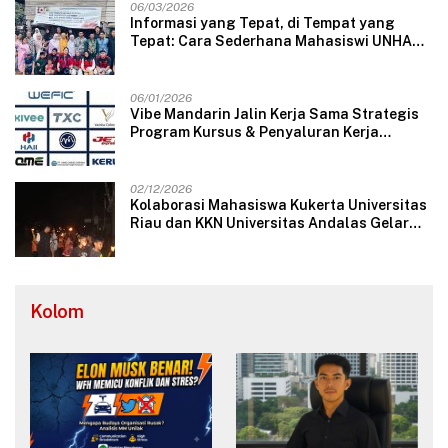
06/03/2026
Informasi yang Tepat, di Tempat yang
Tepat: Cara Sederhana Mahasiswi UNHAS
Mengubah Wajah Pelayanan Desa
06/01/2026
Vibe Mandarin Jalin Kerja Sama Strategis
Program Kursus & Penyaluran Kerja
Langsung dengan Perusahaan Nasional
dan Internasional
02/12/2026
Kolaborasi Mahasiswa Kukerta Universitas
Riau dan KKN Universitas Andalas Gelar
Ratik Tolak Bala di Nagari Lareh Nan
Panjang Selatan
Kolom