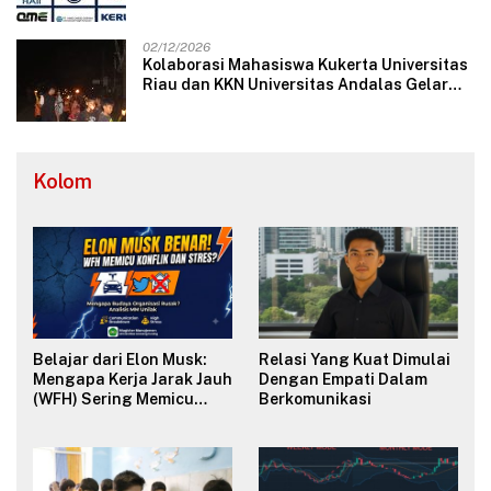
Langsung dengan Perusahaan Nasional
dan Internasional
02/12/2026
Kolaborasi Mahasiswa Kukerta Universitas
Riau dan KKN Universitas Andalas Gelar
Ratik Tolak Bala di Nagari Lareh Nan
Panjang Selatan
Kolom
Belajar dari Elon Musk:
Relasi Yang Kuat Dimulai
Mengapa Kerja Jarak Jauh
Dengan Empati Dalam
(WFH) Sering Memicu
Berkomunikasi
Konflik dan Merusak
Budaya Organisasi?