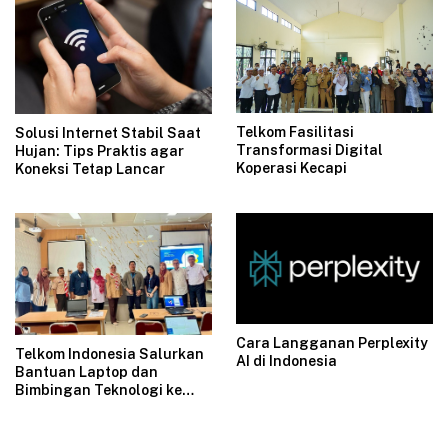
Telkom Fasilitasi
Solusi Internet Stabil Saat
Transformasi Digital
Hujan: Tips Praktis agar
Koperasi Kecapi
Koneksi Tetap Lancar
Cara Langganan Perplexity
Telkom Indonesia Salurkan
AI di Indonesia
Bantuan Laptop dan
Bimbingan Teknologi ke
SMKN 15 Jakarta Lewat
Program DNA