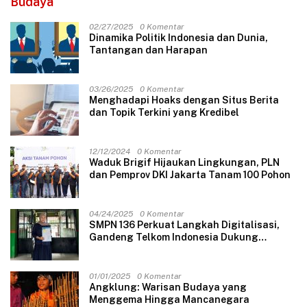
Budaya
02/27/2025
0 Komentar
Dinamika Politik Indonesia dan Dunia,
Tantangan dan Harapan
03/26/2025
0 Komentar
Menghadapi Hoaks dengan Situs Berita
dan Topik Terkini yang Kredibel
12/12/2024
0 Komentar
Waduk Brigif Hijaukan Lingkungan, PLN
dan Pemprov DKI Jakarta Tanam 100 Pohon
04/24/2025
0 Komentar
SMPN 136 Perkuat Langkah Digitalisasi,
Gandeng Telkom Indonesia Dukung
Pembelajaran Berbasis Teknologi
01/01/2025
0 Komentar
Angklung: Warisan Budaya yang
Menggema Hingga Mancanegara