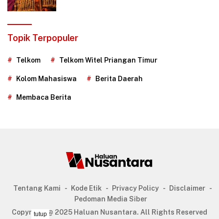
Topik Terpopuler
Telkom
Telkom Witel Priangan Timur
Kolom Mahasiswa
Berita Daerah
Membaca Berita
Tentang Kami
Kode Etik
Privacy Policy
Disclaimer
Pedoman Media Siber
Copyright @ 2025 Haluan Nusantara. All Rights Reserved
tutup