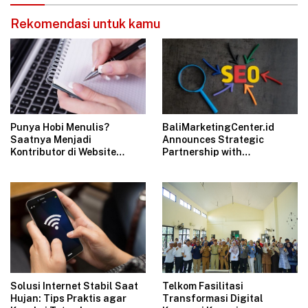
Rekomendasi untuk kamu
Punya Hobi Menulis?
BaliMarketingCenter.id
Saatnya Menjadi
Announces Strategic
Kontributor di Website
Partnership with
Ulas.id
Bali.Catering &
Bali.Construction
Telkom Fasilitasi
Solusi Internet Stabil Saat
Transformasi Digital
Hujan: Tips Praktis agar