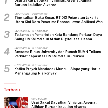
1
Usai Gagal Dapatkan Vinicius, Arsenal Alihkan
Buruan ke Julian Alvarez
2
06/21/2026
0 Komentar
Tinggalkan Buku Besar, RT 012 Pejagalan Jakarta
Utara Kini Data Penerima Bansos Lewat Aplikasi Web
3
06/25/2026
0 Komentar
Telkom dan Pemerintah Kota Bandung Perkuat Daya
Saing UMKM melalui AI dan Digitalisasi Usaha
4
06/25/2026
0 Komentar
Bersama Binus University dan Rumah BUMN Telkom
Perkuat Kapasitas UMKM melalui Edukasi
Pengelolaan Keuangan dan Strategi Penentuan
Harga Jual
5
07/06/2026
0 Komentar
Ketika Proyek Mendadak Muncul, Siapa yang Harus
Menanggung Risikonya?
Terbaru
08/08/2026
Usai Gagal Dapatkan Vinicius, Arsenal
Alihkan Buruan ke Julian Alvarez