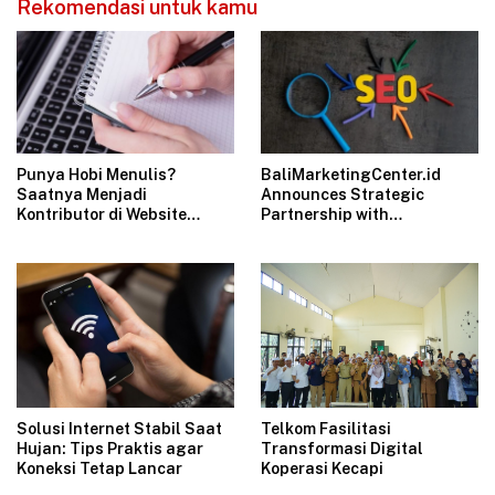
Rekomendasi untuk kamu
Punya Hobi Menulis?
BaliMarketingCenter.id
Saatnya Menjadi
Announces Strategic
Kontributor di Website
Partnership with
Ulas.id
Bali.Catering &
Bali.Construction
Telkom Fasilitasi
Solusi Internet Stabil Saat
Transformasi Digital
Hujan: Tips Praktis agar
Koperasi Kecapi
Koneksi Tetap Lancar