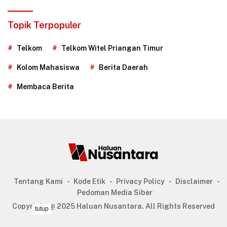
Topik Terpopuler
Telkom
Telkom Witel Priangan Timur
Kolom Mahasiswa
Berita Daerah
Membaca Berita
Tentang Kami
Kode Etik
Privacy Policy
Disclaimer
Pedoman Media Siber
Copyright @ 2025 Haluan Nusantara. All Rights Reserved
tutup