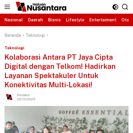
Langsung
ke
konten
Nasional
Daerah
Bisnis
Lifestyle
Entertaiment
Otomo
Beranda
Teknologi
Teknologi
Kolaborasi Antara PT Jaya Cipta
Digital dengan Telkom! Hadirkan
Layanan Spektakuler Untuk
Konektivitas Multi-Lokasi!
Redaksi
02/12/2025