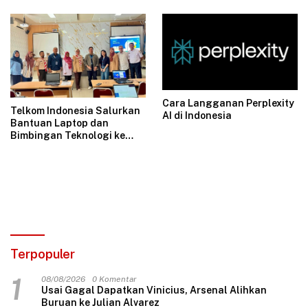
Cara Langganan Perplexity
Telkom Indonesia Salurkan
AI di Indonesia
Bantuan Laptop dan
Bimbingan Teknologi ke
SMKN 15 Jakarta Lewat
Program DNA
Terpopuler
1
08/08/2026
0 Komentar
Usai Gagal Dapatkan Vinicius, Arsenal Alihkan
Buruan ke Julian Alvarez