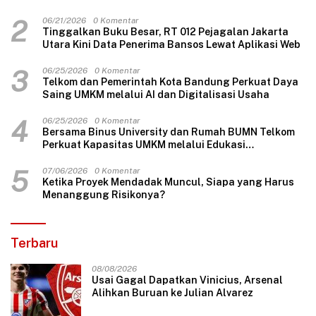
2
06/21/2026
0 Komentar
Tinggalkan Buku Besar, RT 012 Pejagalan Jakarta
Utara Kini Data Penerima Bansos Lewat Aplikasi Web
3
06/25/2026
0 Komentar
Telkom dan Pemerintah Kota Bandung Perkuat Daya
Saing UMKM melalui AI dan Digitalisasi Usaha
4
06/25/2026
0 Komentar
Bersama Binus University dan Rumah BUMN Telkom
Perkuat Kapasitas UMKM melalui Edukasi
Pengelolaan Keuangan dan Strategi Penentuan
Harga Jual
5
07/06/2026
0 Komentar
Ketika Proyek Mendadak Muncul, Siapa yang Harus
Menanggung Risikonya?
Terbaru
08/08/2026
Usai Gagal Dapatkan Vinicius, Arsenal
Alihkan Buruan ke Julian Alvarez