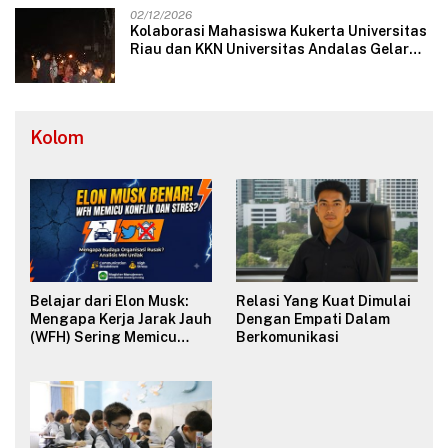
02/12/2026
Kolaborasi Mahasiswa Kukerta Universitas
Riau dan KKN Universitas Andalas Gelar
Ratik Tolak Bala di Nagari Lareh Nan
Panjang Selatan
Kolom
Belajar dari Elon Musk:
Relasi Yang Kuat Dimulai
Mengapa Kerja Jarak Jauh
Dengan Empati Dalam
(WFH) Sering Memicu
Berkomunikasi
Konflik dan Merusak
Budaya Organisasi?