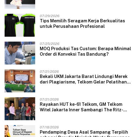
“The Pixie’s Tales”
07/29/2026
Tips Memilih Seragam Kerja Berkualitas
untuk Perusahaan Profesional
07/25/2026
MOQ Produksi Tas Custom: Berapa Minimal
Order di Konveksi Tas Bandung?
07/21/2026
Bekali UKM Jakarta Barat Lindungi Merek
dari Plagiarisme, Telkom Gelar Pelatihan
Strategi Branding
07/21/2026
Rayakan HUT ke-61 Telkom, GM Telkom
Witel Jakarta Inner Sambangi The Ritz-
Carlton Mega Kuningan, Rajut Sinergi
Digital untuk Industri Hospitality
07/18/2026
Pendamping Desa Asal Sampang Terpilih