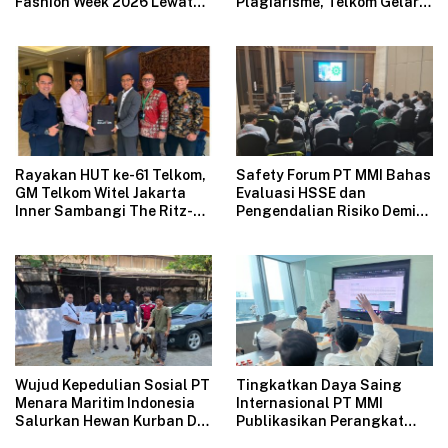
Fashion Week 2026 Lewat
Plagiarisme, Telkom Gelar
Koleksi Fantasi “The Pixie’s
Pelatihan Strategi
Tales”
Branding
Rayakan HUT ke-61 Telkom,
Safety Forum PT MMI Bahas
GM Telkom Witel Jakarta
Evaluasi HSSE dan
Inner Sambangi The Ritz-
Pengendalian Risiko Demi
Carlton Mega Kuningan,
Operasional Perusahaan
Rajut Sinergi Digital untuk
Aman
Industri Hospitality
Wujud Kepedulian Sosial PT
Tingkatkan Daya Saing
Menara Maritim Indonesia
Internasional PT MMI
Salurkan Hewan Kurban Di
Publikasikan Perangkat
Jakarta
Tata Kelola Perusahaan