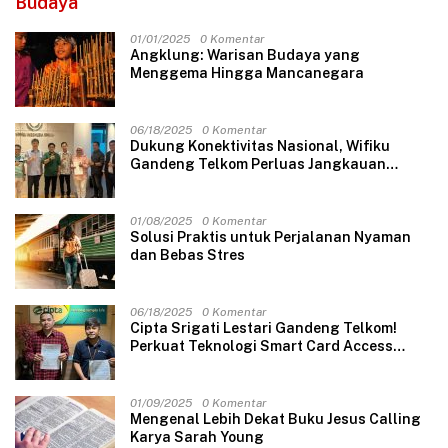
Budaya
01/01/2025
0 Komentar
Angklung: Warisan Budaya yang
Menggema Hingga Mancanegara
06/18/2025
0 Komentar
Dukung Konektivitas Nasional, Wifiku
Gandeng Telkom Perluas Jangkauan
Internet Berkecepatan Tinggi
01/08/2025
0 Komentar
Solusi Praktis untuk Perjalanan Nyaman
dan Bebas Stres
06/18/2025
0 Komentar
Cipta Srigati Lestari Gandeng Telkom!
Perkuat Teknologi Smart Card Access
dengan Metro Ethernet Super Cepat
01/09/2025
0 Komentar
Mengenal Lebih Dekat Buku Jesus Calling
Karya Sarah Young