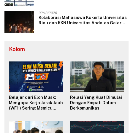
Langsung dengan Perusahaan Nasional
dan Internasional
02/12/2026
Kolaborasi Mahasiswa Kukerta Universitas
Riau dan KKN Universitas Andalas Gelar
Ratik Tolak Bala di Nagari Lareh Nan
Panjang Selatan
Kolom
Belajar dari Elon Musk:
Relasi Yang Kuat Dimulai
Mengapa Kerja Jarak Jauh
Dengan Empati Dalam
(WFH) Sering Memicu
Berkomunikasi
Konflik dan Merusak
Budaya Organisasi?