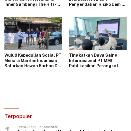
Inner Sambangi The Ritz-
Pengendalian Risiko Demi
Carlton Mega Kuningan,
Operasional Perusahaan
Rajut Sinergi Digital untuk
Aman
Industri Hospitality
Wujud Kepedulian Sosial PT
Tingkatkan Daya Saing
Menara Maritim Indonesia
Internasional PT MMI
Salurkan Hewan Kurban Di
Publikasikan Perangkat
Jakarta
Tata Kelola Perusahaan
Bersih
Terpopuler
08/01/2026
0 Komentar