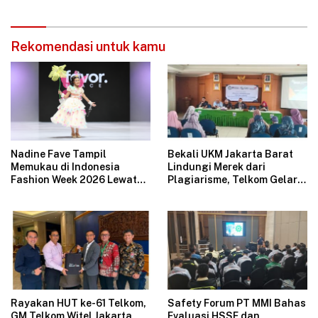
Bersih
Rekomendasi untuk kamu
Nadine Fave Tampil
Bekali UKM Jakarta Barat
Memukau di Indonesia
Lindungi Merek dari
Fashion Week 2026 Lewat
Plagiarisme, Telkom Gelar
Koleksi Fantasi “The Pixie’s
Pelatihan Strategi
Tales”
Branding
Rayakan HUT ke-61 Telkom,
Safety Forum PT MMI Bahas
GM Telkom Witel Jakarta
Evaluasi HSSE dan