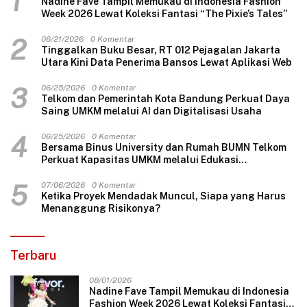
1
Nadine Fave Tampil Memukau di Indonesia Fashion
Week 2026 Lewat Koleksi Fantasi “The Pixie’s Tales”
2
06/21/2026
0 Komentar
Tinggalkan Buku Besar, RT 012 Pejagalan Jakarta
Utara Kini Data Penerima Bansos Lewat Aplikasi Web
3
06/25/2026
0 Komentar
Telkom dan Pemerintah Kota Bandung Perkuat Daya
Saing UMKM melalui AI dan Digitalisasi Usaha
4
06/25/2026
0 Komentar
Bersama Binus University dan Rumah BUMN Telkom
Perkuat Kapasitas UMKM melalui Edukasi
Pengelolaan Keuangan dan Strategi Penentuan
Harga Jual
5
07/06/2026
0 Komentar
Ketika Proyek Mendadak Muncul, Siapa yang Harus
Menanggung Risikonya?
Terbaru
08/01/2026
Nadine Fave Tampil Memukau di Indonesia
Fashion Week 2026 Lewat Koleksi Fantasi