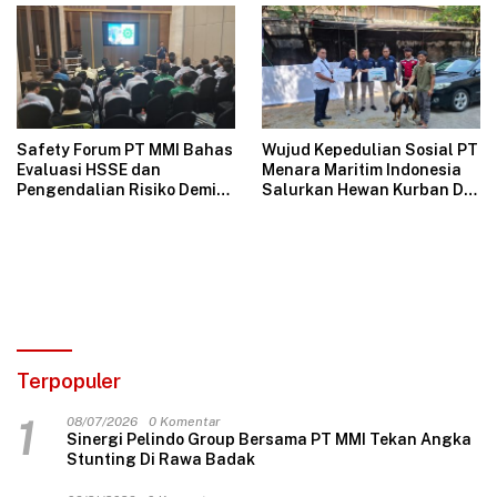
Industri Hospitality
Safety Forum PT MMI Bahas
Wujud Kepedulian Sosial PT
Evaluasi HSSE dan
Menara Maritim Indonesia
Pengendalian Risiko Demi
Salurkan Hewan Kurban Di
Operasional Perusahaan
Jakarta
Aman
Terpopuler
1
08/07/2026
0 Komentar
Sinergi Pelindo Group Bersama PT MMI Tekan Angka
Stunting Di Rawa Badak