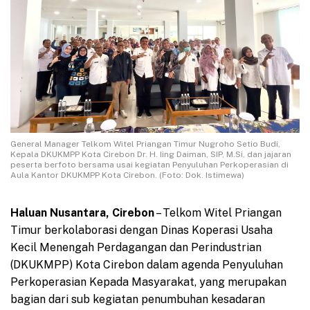
General Manager Telkom Witel Priangan Timur Nugroho Setio Budi,
Kepala DKUKMPP Kota Cirebon Dr. H. Iing Daiman, SIP, M.Si, dan jajaran
peserta berfoto bersama usai kegiatan Penyuluhan Perkoperasian di
Aula Kantor DKUKMPP Kota Cirebon. (Foto: Dok. Istimewa)
Haluan Nusantara, Cirebon
– Telkom Witel Priangan
Timur berkolaborasi dengan Dinas Koperasi Usaha
Kecil Menengah Perdagangan dan Perindustrian
(DKUKMPP) Kota Cirebon dalam agenda Penyuluhan
Perkoperasian Kepada Masyarakat, yang merupakan
bagian dari sub kegiatan penumbuhan kesadaran