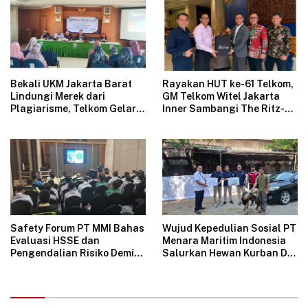
Bekali UKM Jakarta Barat
Rayakan HUT ke-61 Telkom,
Lindungi Merek dari
GM Telkom Witel Jakarta
Plagiarisme, Telkom Gelar
Inner Sambangi The Ritz-
Pelatihan Strategi
Carlton Mega Kuningan,
Branding
Rajut Sinergi Digital untuk
Industri Hospitality
Safety Forum PT MMI Bahas
Wujud Kepedulian Sosial PT
Evaluasi HSSE dan
Menara Maritim Indonesia
Pengendalian Risiko Demi
Salurkan Hewan Kurban Di
Operasional Perusahaan
Jakarta
Aman