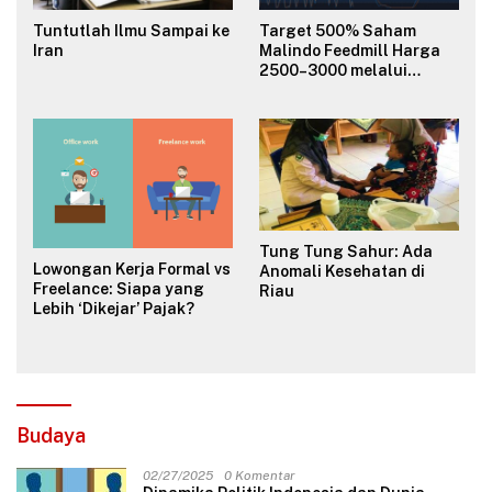
Tuntutlah Ilmu Sampai ke
Target 500% Saham
Iran
Malindo Feedmill Harga
2500–3000 melalui
Analisa Fundamental
Valuasi & Teknikal
Tung Tung Sahur: Ada
Lowongan Kerja Formal vs
Anomali Kesehatan di
Freelance: Siapa yang
Riau
Lebih ‘Dikejar’ Pajak?
Budaya
02/27/2025
0 Komentar