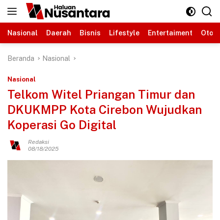
Langsung
ke
konten
Nasional
Daerah
Bisnis
Lifestyle
Entertaiment
Otomo
Beranda
Nasional
Nasional
Telkom Witel Priangan Timur dan
DKUKMPP Kota Cirebon Wujudkan
Koperasi Go Digital
Redaksi
08/18/2025