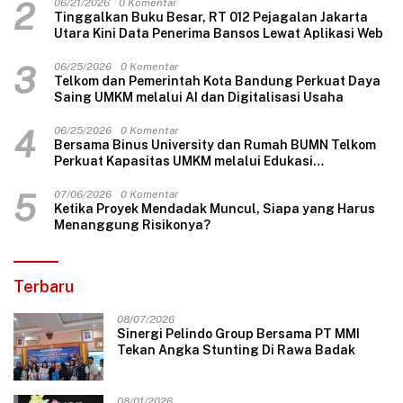
2
06/21/2026
0 Komentar
Tinggalkan Buku Besar, RT 012 Pejagalan Jakarta
Utara Kini Data Penerima Bansos Lewat Aplikasi Web
3
06/25/2026
0 Komentar
Telkom dan Pemerintah Kota Bandung Perkuat Daya
Saing UMKM melalui AI dan Digitalisasi Usaha
4
06/25/2026
0 Komentar
Bersama Binus University dan Rumah BUMN Telkom
Perkuat Kapasitas UMKM melalui Edukasi
Pengelolaan Keuangan dan Strategi Penentuan
Harga Jual
5
07/06/2026
0 Komentar
Ketika Proyek Mendadak Muncul, Siapa yang Harus
Menanggung Risikonya?
Terbaru
08/07/2026
Sinergi Pelindo Group Bersama PT MMI
Tekan Angka Stunting Di Rawa Badak
08/01/2026