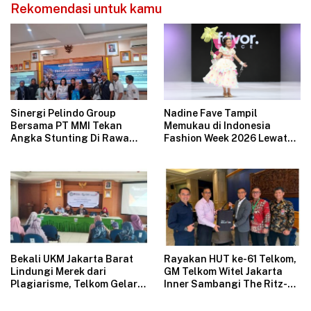
Rekomendasi untuk kamu
Sinergi Pelindo Group
Nadine Fave Tampil
Bersama PT MMI Tekan
Memukau di Indonesia
Angka Stunting Di Rawa
Fashion Week 2026 Lewat
Badak
Koleksi Fantasi “The Pixie’s
Tales”
Bekali UKM Jakarta Barat
Rayakan HUT ke-61 Telkom,
Lindungi Merek dari
GM Telkom Witel Jakarta
Plagiarisme, Telkom Gelar
Inner Sambangi The Ritz-
Pelatihan Strategi
Carlton Mega Kuningan,
Branding
Rajut Sinergi Digital untuk