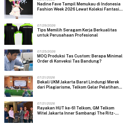
Nadine Fave Tampil Memukau di Indonesia
Fashion Week 2026 Lewat Koleksi Fantasi
“The Pixie’s Tales”
07/29/2026
Tips Memilih Seragam Kerja Berkualitas
untuk Perusahaan Profesional
07/25/2026
MOQ Produksi Tas Custom: Berapa Minimal
Order di Konveksi Tas Bandung?
07/21/2026
Bekali UKM Jakarta Barat Lindungi Merek
dari Plagiarisme, Telkom Gelar Pelatihan
Strategi Branding
07/21/2026
Rayakan HUT ke-61 Telkom, GM Telkom
Witel Jakarta Inner Sambangi The Ritz-
Carlton Mega Kuningan, Rajut Sinergi
Digital untuk Industri Hospitality