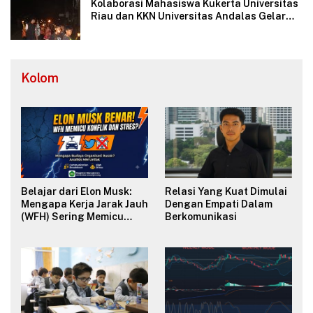
Kolaborasi Mahasiswa Kukerta Universitas
Riau dan KKN Universitas Andalas Gelar
Ratik Tolak Bala di Nagari Lareh Nan
Panjang Selatan
Kolom
Belajar dari Elon Musk:
Relasi Yang Kuat Dimulai
Mengapa Kerja Jarak Jauh
Dengan Empati Dalam
(WFH) Sering Memicu
Berkomunikasi
Konflik dan Merusak
Budaya Organisasi?