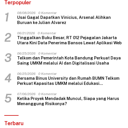
Terpopuler
1
08/08/2026
0 Komentar
Usai Gagal Dapatkan Vinicius, Arsenal Alihkan
Buruan ke Julian Alvarez
2
06/21/2026
0 Komentar
Tinggalkan Buku Besar, RT 012 Pejagalan Jakarta
Utara Kini Data Penerima Bansos Lewat Aplikasi Web
3
06/25/2026
0 Komentar
Telkom dan Pemerintah Kota Bandung Perkuat Daya
Saing UMKM melalui AI dan Digitalisasi Usaha
4
06/25/2026
0 Komentar
Bersama Binus University dan Rumah BUMN Telkom
Perkuat Kapasitas UMKM melalui Edukasi
Pengelolaan Keuangan dan Strategi Penentuan
Harga Jual
5
07/06/2026
0 Komentar
Ketika Proyek Mendadak Muncul, Siapa yang Harus
Menanggung Risikonya?
Terbaru