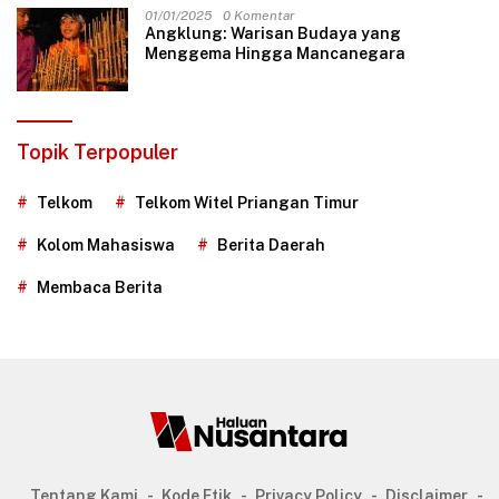
01/01/2025
0 Komentar
Angklung: Warisan Budaya yang
Menggema Hingga Mancanegara
Topik Terpopuler
Telkom
Telkom Witel Priangan Timur
Kolom Mahasiswa
Berita Daerah
Membaca Berita
Tentang Kami
Kode Etik
Privacy Policy
Disclaimer