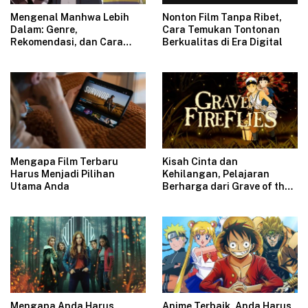
Mengenal Manhwa Lebih
Nonton Film Tanpa Ribet,
Dalam: Genre,
Cara Temukan Tontonan
Rekomendasi, dan Cara
Berkualitas di Era Digital
Memilih Judul Favorit
Mengapa Film Terbaru
Kisah Cinta dan
Harus Menjadi Pilihan
Kehilangan, Pelajaran
Utama Anda
Berharga dari Grave of the
Fireflies
Mengapa Anda Harus
Anime Terbaik, Anda Harus