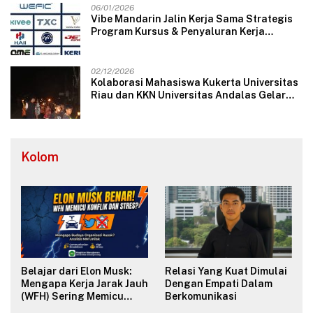
06/01/2026
Vibe Mandarin Jalin Kerja Sama Strategis
Program Kursus & Penyaluran Kerja
Langsung dengan Perusahaan Nasional
dan Internasional
02/12/2026
Kolaborasi Mahasiswa Kukerta Universitas
Riau dan KKN Universitas Andalas Gelar
Ratik Tolak Bala di Nagari Lareh Nan
Panjang Selatan
Kolom
Belajar dari Elon Musk:
Relasi Yang Kuat Dimulai
Mengapa Kerja Jarak Jauh
Dengan Empati Dalam
(WFH) Sering Memicu
Berkomunikasi
Konflik dan Merusak