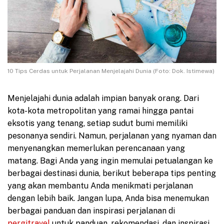
10 Tips Cerdas untuk Perjalanan Menjelajahi Dunia (Foto: Dok. Istimewa)
Menjelajahi dunia adalah impian banyak orang. Dari
kota-kota metropolitan yang ramai hingga pantai
eksotis yang tenang, setiap sudut bumi memiliki
pesonanya sendiri. Namun, perjalanan yang nyaman dan
menyenangkan memerlukan perencanaan yang
matang. Bagi Anda yang ingin memulai petualangan ke
berbagai destinasi dunia, berikut beberapa tips penting
yang akan membantu Anda menikmati perjalanan
dengan lebih baik. Jangan lupa, Anda bisa menemukan
berbagai panduan dan inspirasi perjalanan di
pergitravel
untuk panduan, rekomendasi, dan inspirasi