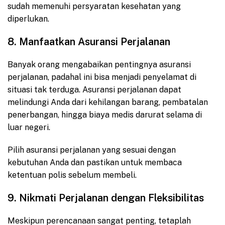
sudah memenuhi persyaratan kesehatan yang
diperlukan.
8. Manfaatkan Asuransi Perjalanan
Banyak orang mengabaikan pentingnya asuransi
perjalanan, padahal ini bisa menjadi penyelamat di
situasi tak terduga. Asuransi perjalanan dapat
melindungi Anda dari kehilangan barang, pembatalan
penerbangan, hingga biaya medis darurat selama di
luar negeri.
Pilih asuransi perjalanan yang sesuai dengan
kebutuhan Anda dan pastikan untuk membaca
ketentuan polis sebelum membeli.
9. Nikmati Perjalanan dengan Fleksibilitas
Meskipun perencanaan sangat penting, tetaplah