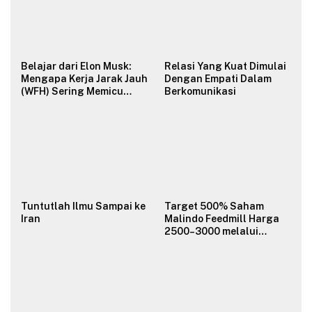
Belajar dari Elon Musk:
Relasi Yang Kuat Dimulai
Mengapa Kerja Jarak Jauh
Dengan Empati Dalam
(WFH) Sering Memicu
Berkomunikasi
Konflik dan Merusak
Budaya Organisasi?
Tuntutlah Ilmu Sampai ke
Target 500% Saham
Iran
Malindo Feedmill Harga
2500–3000 melalui
Analisa Fundamental
Valuasi & Teknikal