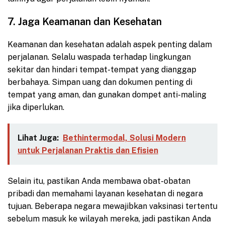
7. Jaga Keamanan dan Kesehatan
Keamanan dan kesehatan adalah aspek penting dalam
perjalanan. Selalu waspada terhadap lingkungan
sekitar dan hindari tempat-tempat yang dianggap
berbahaya. Simpan uang dan dokumen penting di
tempat yang aman, dan gunakan dompet anti-maling
jika diperlukan.
Lihat Juga:
Bethintermodal, Solusi Modern
untuk Perjalanan Praktis dan Efisien
Selain itu, pastikan Anda membawa obat-obatan
pribadi dan memahami layanan kesehatan di negara
tujuan. Beberapa negara mewajibkan vaksinasi tertentu
sebelum masuk ke wilayah mereka, jadi pastikan Anda