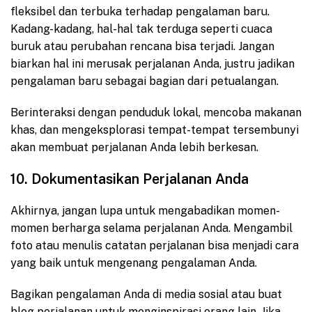
fleksibel dan terbuka terhadap pengalaman baru.
Kadang-kadang, hal-hal tak terduga seperti cuaca
buruk atau perubahan rencana bisa terjadi. Jangan
biarkan hal ini merusak perjalanan Anda, justru jadikan
pengalaman baru sebagai bagian dari petualangan.
Berinteraksi dengan penduduk lokal, mencoba makanan
khas, dan mengeksplorasi tempat-tempat tersembunyi
akan membuat perjalanan Anda lebih berkesan.
10. Dokumentasikan Perjalanan Anda
Akhirnya, jangan lupa untuk mengabadikan momen-
momen berharga selama perjalanan Anda. Mengambil
foto atau menulis catatan perjalanan bisa menjadi cara
yang baik untuk mengenang pengalaman Anda.
Bagikan pengalaman Anda di media sosial atau buat
blog perjalanan untuk menginspirasi orang lain. Jika