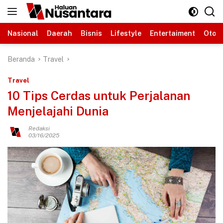
Langsung
ke
konten
Nasional
Daerah
Bisnis
Lifestyle
Entertaiment
Otomo
Beranda
Travel
Travel
10 Tips Cerdas untuk Perjalanan
Menjelajahi Dunia
Redaksi
03/16/2025