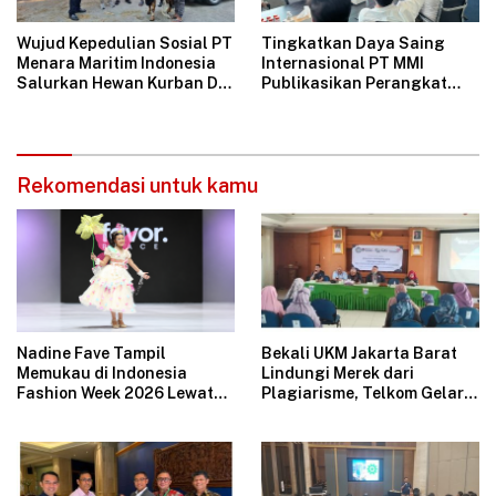
Wujud Kepedulian Sosial PT
Tingkatkan Daya Saing
Menara Maritim Indonesia
Internasional PT MMI
Salurkan Hewan Kurban Di
Publikasikan Perangkat
Jakarta
Tata Kelola Perusahaan
Bersih
Rekomendasi untuk kamu
Nadine Fave Tampil
Bekali UKM Jakarta Barat
Memukau di Indonesia
Lindungi Merek dari
Fashion Week 2026 Lewat
Plagiarisme, Telkom Gelar
Koleksi Fantasi “The Pixie’s
Pelatihan Strategi
Tales”
Branding