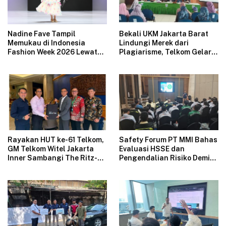
Nadine Fave Tampil
Bekali UKM Jakarta Barat
Memukau di Indonesia
Lindungi Merek dari
Fashion Week 2026 Lewat
Plagiarisme, Telkom Gelar
Koleksi Fantasi “The Pixie’s
Pelatihan Strategi
Tales”
Branding
Rayakan HUT ke-61 Telkom,
Safety Forum PT MMI Bahas
GM Telkom Witel Jakarta
Evaluasi HSSE dan
Inner Sambangi The Ritz-
Pengendalian Risiko Demi
Carlton Mega Kuningan,
Operasional Perusahaan
Rajut Sinergi Digital untuk
Aman
Industri Hospitality