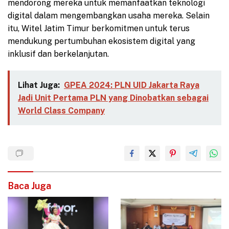
mendorong mereka untuk memanfaatkan teknologi
digital dalam mengembangkan usaha mereka. Selain
itu, Witel Jatim Timur berkomitmen untuk terus
mendukung pertumbuhan ekosistem digital yang
inklusif dan berkelanjutan.
Lihat Juga:
GPEA 2024: PLN UID Jakarta Raya
Jadi Unit Pertama PLN yang Dinobatkan sebagai
World Class Company
Baca Juga