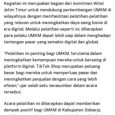
Kegiatan ini merupakan bagian dari komitmen Witel
Jatim Timur untuk mendukung perkembangan UMKM di
wilayahnya, dengan memfasilitasi pelatihan-pelatihan
yang relevan untuk meningkatkan daya saing bisnis di
era digital. Melalui pelatihan seperti ini, diharapkan
para pelaku UMKM dapat lebih siap dalam menghadapi
tantangan pasar yang semakin digital dan global.
“Pelatihan ini penting bagi UMKM, terutama dalam
meningkatkan kemampuan mereka untuk bersaing di
platform digital. TikTok Shop merupakan peluang
besar bagi mereka untuk memperluas pasar dan
meningkatkan penjualan dengan cara yang lebih
efisien,” ujar salah satu narasumber dalam acara
tersebut.
Acara pelatihan ini diharapkan dapat memberikan
dampak positif bagi UMKM di Kabupaten Sidoarjo,