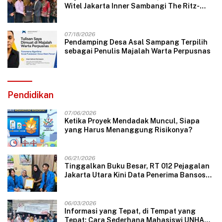
Witel Jakarta Inner Sambangi The Ritz-
Carlton Mega Kuningan, Rajut Sinergi
Digital untuk Industri Hospitality
07/18/2026
Pendamping Desa Asal Sampang Terpilih
sebagai Penulis Majalah Warta Perpusnas
Pendidikan
07/06/2026
Ketika Proyek Mendadak Muncul, Siapa
yang Harus Menanggung Risikonya?
06/21/2026
Tinggalkan Buku Besar, RT 012 Pejagalan
Jakarta Utara Kini Data Penerima Bansos
Lewat Aplikasi Web
06/03/2026
Informasi yang Tepat, di Tempat yang
Tepat: Cara Sederhana Mahasiswi UNHAS