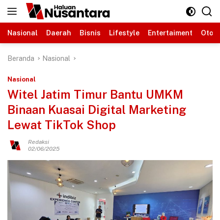
Langsung
ke
konten
Nasional
Daerah
Bisnis
Lifestyle
Entertaiment
Otomo
Beranda
Nasional
Nasional
Witel Jatim Timur Bantu UMKM
Binaan Kuasai Digital Marketing
Lewat TikTok Shop
Redaksi
02/06/2025