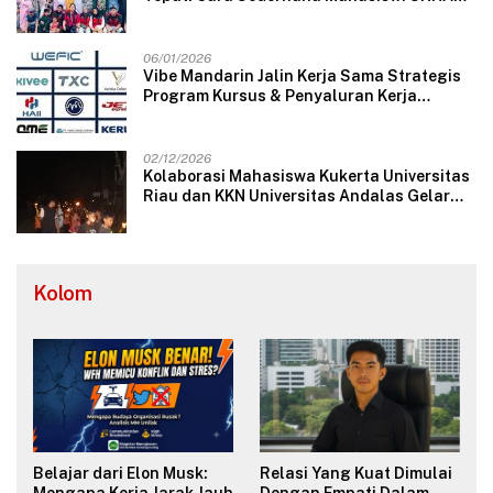
Mengubah Wajah Pelayanan Desa
06/01/2026
Vibe Mandarin Jalin Kerja Sama Strategis
Program Kursus & Penyaluran Kerja
Langsung dengan Perusahaan Nasional
dan Internasional
02/12/2026
Kolaborasi Mahasiswa Kukerta Universitas
Riau dan KKN Universitas Andalas Gelar
Ratik Tolak Bala di Nagari Lareh Nan
Panjang Selatan
Kolom
Belajar dari Elon Musk:
Relasi Yang Kuat Dimulai
Mengapa Kerja Jarak Jauh
Dengan Empati Dalam