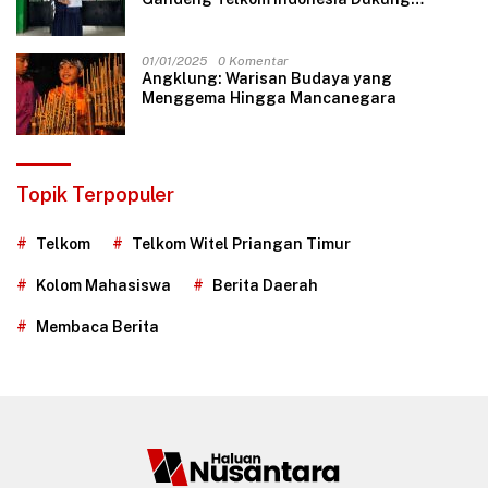
Pembelajaran Berbasis Teknologi
01/01/2025
0 Komentar
Angklung: Warisan Budaya yang
Menggema Hingga Mancanegara
Topik Terpopuler
Telkom
Telkom Witel Priangan Timur
Kolom Mahasiswa
Berita Daerah
Membaca Berita