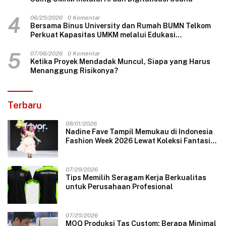
4
06/25/2026
0 Komentar
Bersama Binus University dan Rumah BUMN Telkom
Perkuat Kapasitas UMKM melalui Edukasi
Pengelolaan Keuangan dan Strategi Penentuan
Harga Jual
5
07/06/2026
0 Komentar
Ketika Proyek Mendadak Muncul, Siapa yang Harus
Menanggung Risikonya?
Terbaru
08/01/2026
Nadine Fave Tampil Memukau di Indonesia
Fashion Week 2026 Lewat Koleksi Fantasi
“The Pixie’s Tales”
07/29/2026
Tips Memilih Seragam Kerja Berkualitas
untuk Perusahaan Profesional
07/25/2026
MOQ Produksi Tas Custom: Berapa Minimal