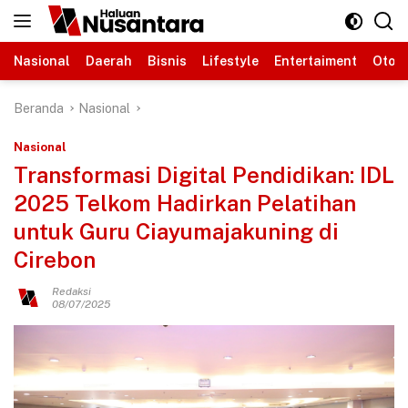
Langsung
ke
konten
Nasional
Daerah
Bisnis
Lifestyle
Entertaiment
Otomo
Beranda
Nasional
Nasional
Transformasi Digital Pendidikan: IDL
2025 Telkom Hadirkan Pelatihan
untuk Guru Ciayumajakuning di
Cirebon
Redaksi
08/07/2025