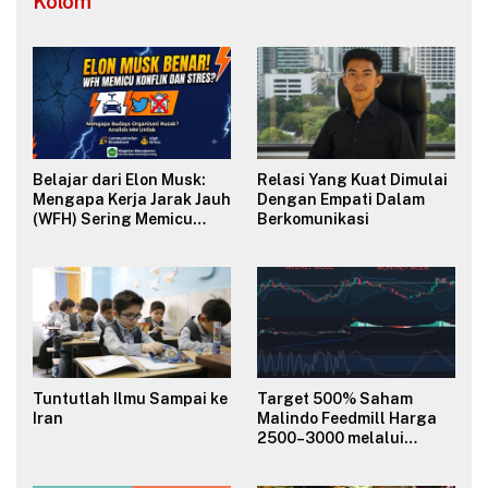
Kolom
Belajar dari Elon Musk:
Relasi Yang Kuat Dimulai
Mengapa Kerja Jarak Jauh
Dengan Empati Dalam
(WFH) Sering Memicu
Berkomunikasi
Konflik dan Merusak
Budaya Organisasi?
Tuntutlah Ilmu Sampai ke
Target 500% Saham
Iran
Malindo Feedmill Harga
2500–3000 melalui
Analisa Fundamental
Valuasi & Teknikal