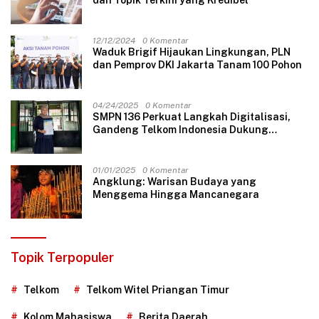
dan Topik Terkini yang Kredibel
12/12/2024
0 Komentar
Waduk Brigif Hijaukan Lingkungan, PLN
dan Pemprov DKI Jakarta Tanam 100 Pohon
04/24/2025
0 Komentar
SMPN 136 Perkuat Langkah Digitalisasi,
Gandeng Telkom Indonesia Dukung
Pembelajaran Berbasis Teknologi
01/01/2025
0 Komentar
Angklung: Warisan Budaya yang
Menggema Hingga Mancanegara
Topik Terpopuler
Telkom
Telkom Witel Priangan Timur
Kolom Mahasiswa
Berita Daerah