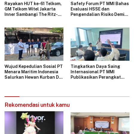
Rayakan HUT ke-61 Telkom,
Safety Forum PT MMI Bahas
GM Telkom Witel Jakarta
Evaluasi HSSE dan
Inner Sambangi The Ritz-
Pengendalian Risiko Demi
Carlton Mega Kuningan,
Operasional Perusahaan
Rajut Sinergi Digital untuk
Aman
Industri Hospitality
Wujud Kepedulian Sosial PT
Tingkatkan Daya Saing
Menara Maritim Indonesia
Internasional PT MMI
Salurkan Hewan Kurban Di
Publikasikan Perangkat
Jakarta
Tata Kelola Perusahaan
Bersih
Rekomendasi untuk kamu