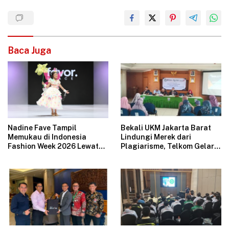
Baca Juga
Nadine Fave Tampil
Bekali UKM Jakarta Barat
Memukau di Indonesia
Lindungi Merek dari
Fashion Week 2026 Lewat
Plagiarisme, Telkom Gelar
Koleksi Fantasi “The Pixie’s
Pelatihan Strategi
Tales”
Branding