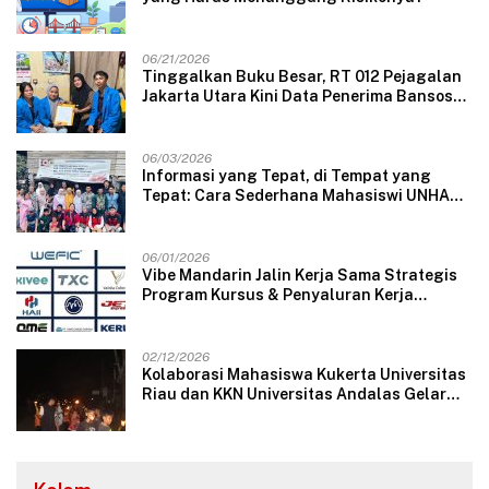
06/21/2026
Tinggalkan Buku Besar, RT 012 Pejagalan
Jakarta Utara Kini Data Penerima Bansos
Lewat Aplikasi Web
06/03/2026
Informasi yang Tepat, di Tempat yang
Tepat: Cara Sederhana Mahasiswi UNHAS
Mengubah Wajah Pelayanan Desa
06/01/2026
Vibe Mandarin Jalin Kerja Sama Strategis
Program Kursus & Penyaluran Kerja
Langsung dengan Perusahaan Nasional
dan Internasional
02/12/2026
Kolaborasi Mahasiswa Kukerta Universitas
Riau dan KKN Universitas Andalas Gelar
Ratik Tolak Bala di Nagari Lareh Nan
Panjang Selatan