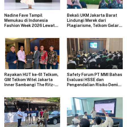
Nadine Fave Tampil
Bekali UKM Jakarta Barat
Memukau di Indonesia
Lindungi Merek dari
Fashion Week 2026 Lewat
Plagiarisme, Telkom Gelar
Koleksi Fantasi “The Pixie’s
Pelatihan Strategi
Tales”
Branding
Rayakan HUT ke-61 Telkom,
Safety Forum PT MMI Bahas
GM Telkom Witel Jakarta
Evaluasi HSSE dan
Inner Sambangi The Ritz-
Pengendalian Risiko Demi
Carlton Mega Kuningan,
Operasional Perusahaan
Rajut Sinergi Digital untuk
Aman
Industri Hospitality