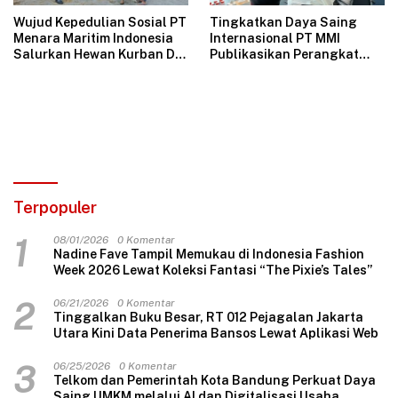
Wujud Kepedulian Sosial PT
Tingkatkan Daya Saing
Menara Maritim Indonesia
Internasional PT MMI
Salurkan Hewan Kurban Di
Publikasikan Perangkat
Jakarta
Tata Kelola Perusahaan
Bersih
Terpopuler
1
08/01/2026
0 Komentar
Nadine Fave Tampil Memukau di Indonesia Fashion
Week 2026 Lewat Koleksi Fantasi “The Pixie’s Tales”
2
06/21/2026
0 Komentar
Tinggalkan Buku Besar, RT 012 Pejagalan Jakarta
Utara Kini Data Penerima Bansos Lewat Aplikasi Web
3
06/25/2026
0 Komentar
Telkom dan Pemerintah Kota Bandung Perkuat Daya
Saing UMKM melalui AI dan Digitalisasi Usaha