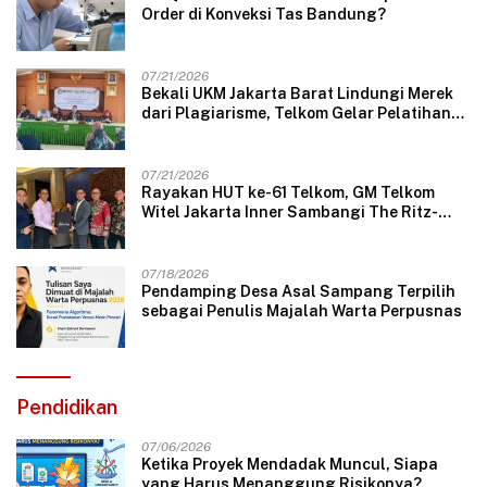
Order di Konveksi Tas Bandung?
07/21/2026
Bekali UKM Jakarta Barat Lindungi Merek
dari Plagiarisme, Telkom Gelar Pelatihan
Strategi Branding
07/21/2026
Rayakan HUT ke-61 Telkom, GM Telkom
Witel Jakarta Inner Sambangi The Ritz-
Carlton Mega Kuningan, Rajut Sinergi
Digital untuk Industri Hospitality
07/18/2026
Pendamping Desa Asal Sampang Terpilih
sebagai Penulis Majalah Warta Perpusnas
Pendidikan
07/06/2026
Ketika Proyek Mendadak Muncul, Siapa
yang Harus Menanggung Risikonya?