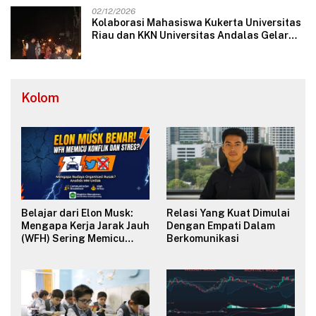
02/12/2026
Kolaborasi Mahasiswa Kukerta Universitas
Riau dan KKN Universitas Andalas Gelar
Ratik Tolak Bala di Nagari Lareh Nan
Panjang Selatan
Kolom
Belajar dari Elon Musk:
Relasi Yang Kuat Dimulai
Mengapa Kerja Jarak Jauh
Dengan Empati Dalam
(WFH) Sering Memicu
Berkomunikasi
Konflik dan Merusak
Budaya Organisasi?