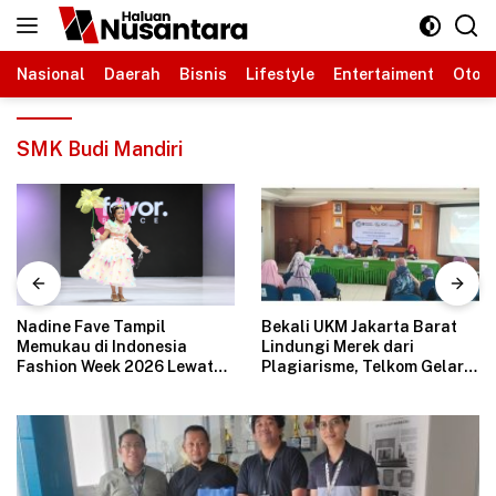
Langsung
ke
konten
Nasional
Daerah
Bisnis
Lifestyle
Entertaiment
Otomo
SMK Budi Mandiri
Nadine Fave Tampil
Bekali UKM Jakarta Barat
Memukau di Indonesia
Lindungi Merek dari
Fashion Week 2026 Lewat
Plagiarisme, Telkom Gelar
Koleksi Fantasi “The Pixie’s
Pelatihan Strategi
Tales”
Branding