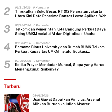
2
06/21/2026
0 Komentar
Tinggalkan Buku Besar, RT 012 Pejagalan Jakarta
Utara Kini Data Penerima Bansos Lewat Aplikasi Web
3
06/25/2026
0 Komentar
Telkom dan Pemerintah Kota Bandung Perkuat Daya
Saing UMKM melalui AI dan Digitalisasi Usaha
4
06/25/2026
0 Komentar
Bersama Binus University dan Rumah BUMN Telkom
Perkuat Kapasitas UMKM melalui Edukasi
Pengelolaan Keuangan dan Strategi Penentuan
Harga Jual
5
07/06/2026
0 Komentar
Ketika Proyek Mendadak Muncul, Siapa yang Harus
Menanggung Risikonya?
Terbaru
08/08/2026
Usai Gagal Dapatkan Vinicius, Arsenal
Alihkan Buruan ke Julian Alvarez