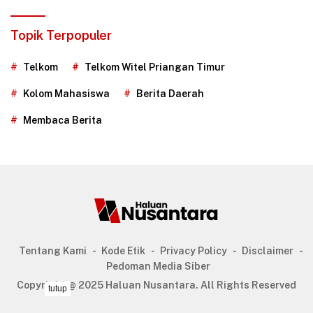
Topik Terpopuler
Telkom
Telkom Witel Priangan Timur
Kolom Mahasiswa
Berita Daerah
Membaca Berita
Tentang Kami
Kode Etik
Privacy Policy
Disclaimer
Pedoman Media Siber
Copyright @ 2025 Haluan Nusantara. All Rights Reserved
tutup