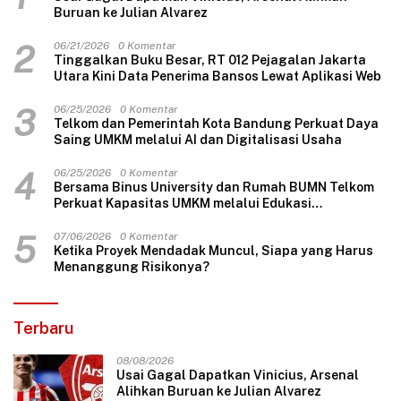
Buruan ke Julian Alvarez
2
06/21/2026
0 Komentar
Tinggalkan Buku Besar, RT 012 Pejagalan Jakarta
Utara Kini Data Penerima Bansos Lewat Aplikasi Web
3
06/25/2026
0 Komentar
Telkom dan Pemerintah Kota Bandung Perkuat Daya
Saing UMKM melalui AI dan Digitalisasi Usaha
4
06/25/2026
0 Komentar
Bersama Binus University dan Rumah BUMN Telkom
Perkuat Kapasitas UMKM melalui Edukasi
Pengelolaan Keuangan dan Strategi Penentuan
Harga Jual
5
07/06/2026
0 Komentar
Ketika Proyek Mendadak Muncul, Siapa yang Harus
Menanggung Risikonya?
Terbaru
08/08/2026
Usai Gagal Dapatkan Vinicius, Arsenal
Alihkan Buruan ke Julian Alvarez