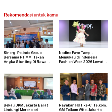
Aman
Rekomendasi untuk kamu
Sinergi Pelindo Group
Nadine Fave Tampil
Bersama PT MMI Tekan
Memukau di Indonesia
Angka Stunting Di Rawa
Fashion Week 2026 Lewat
Badak
Koleksi Fantasi “The Pixie’s
Tales”
Bekali UKM Jakarta Barat
Rayakan HUT ke-61 Telkom,
Lindungi Merek dari
GM Telkom Witel Jakarta