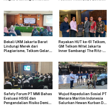
Badak
Koleksi Fantasi “The Pixie’s
Tales”
Bekali UKM Jakarta Barat
Rayakan HUT ke-61 Telkom,
Lindungi Merek dari
GM Telkom Witel Jakarta
Plagiarisme, Telkom Gelar
Inner Sambangi The Ritz-
Pelatihan Strategi
Carlton Mega Kuningan,
Branding
Rajut Sinergi Digital untuk
Industri Hospitality
Safety Forum PT MMI Bahas
Wujud Kepedulian Sosial PT
Evaluasi HSSE dan
Menara Maritim Indonesia
Pengendalian Risiko Demi
Salurkan Hewan Kurban Di
Operasional Perusahaan
Jakarta