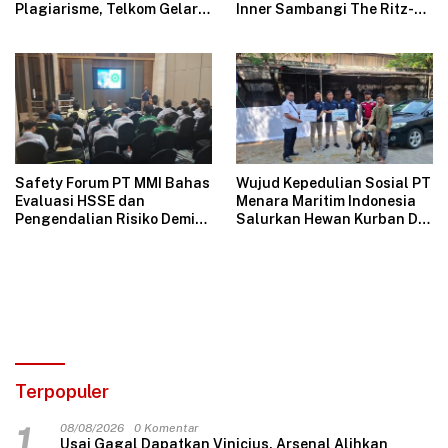
Plagiarisme, Telkom Gelar
Inner Sambangi The Ritz-
Pelatihan Strategi
Carlton Mega Kuningan,
Branding
Rajut Sinergi Digital untuk
Industri Hospitality
Safety Forum PT MMI Bahas
Wujud Kepedulian Sosial PT
Evaluasi HSSE dan
Menara Maritim Indonesia
Pengendalian Risiko Demi
Salurkan Hewan Kurban Di
Operasional Perusahaan
Jakarta
Aman
Terpopuler
1
08/08/2026
0 Komentar
Usai Gagal Dapatkan Vinicius, Arsenal Alihkan