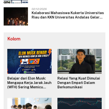
dan Internasional
02/12/2026
Kolaborasi Mahasiswa Kukerta Universitas
Riau dan KKN Universitas Andalas Gelar
Ratik Tolak Bala di Nagari Lareh Nan
Panjang Selatan
Kolom
Belajar dari Elon Musk:
Relasi Yang Kuat Dimulai
Mengapa Kerja Jarak Jauh
Dengan Empati Dalam
(WFH) Sering Memicu
Berkomunikasi
Konflik dan Merusak
Budaya Organisasi?