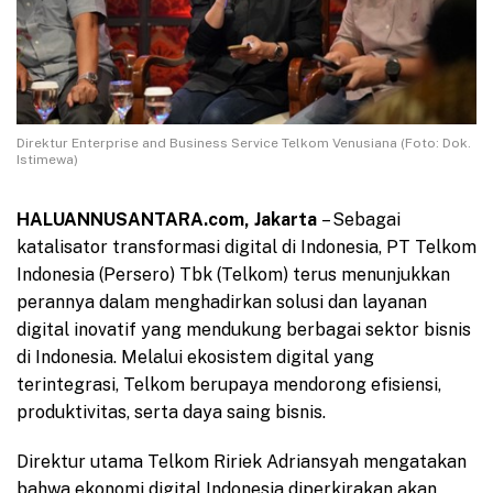
Direktur Enterprise and Business Service Telkom Venusiana (Foto: Dok.
Istimewa)
HALUANNUSANTARA.com,
Jakarta
– Sebagai
katalisator transformasi digital di Indonesia, PT Telkom
Indonesia (Persero) Tbk (Telkom) terus menunjukkan
perannya dalam menghadirkan solusi dan layanan
digital inovatif yang mendukung berbagai sektor bisnis
di Indonesia. Melalui ekosistem digital yang
terintegrasi, Telkom berupaya mendorong efisiensi,
produktivitas, serta daya saing bisnis.
Direktur utama Telkom Ririek Adriansyah mengatakan
bahwa ekonomi digital Indonesia diperkirakan akan