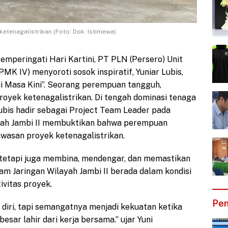
etenagalistrikan (Foto: Dok. Istimewa)
emperingati Hari Kartini, PT PLN (Persero) Unit
K IV) menyoroti sosok inspiratif, Yuniar Lubis,
ni Masa Kini”. Seorang perempuan tangguh,
oyek ketenagalistrikan. Di tengah dominasi tenaga
r Lubis hadir sebagai Project Team Leader pada
ayah Jambi II membuktikan bahwa perempuan
asan proyek ketenagalistrikan.
, tetapi juga membina, mendengar, dan memastikan
am Jaringan Wilayah Jambi II berada dalam kondisi
ivitas proyek.
Pen
diri, tapi semangatnya menjadi kekuatan ketika
sar lahir dari kerja bersama.” ujar Yuni