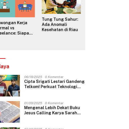
Tung Tung Sahur:
owongan Kerja
Ada Anomali
rmal vs
Kesehatan di Riau
eelance: Siapa
ng Lebih ‘Dikejar’
jak?
daya
06/18/2025
0 Komentar
Cipta Srigati Lestari Gandeng
Telkom! Perkuat Teknologi
Smart Card Access dengan
Metro Ethernet Super Cepat
01/09/2025
0 Komentar
Mengenal Lebih Dekat Buku
Jesus Calling Karya Sarah
Young