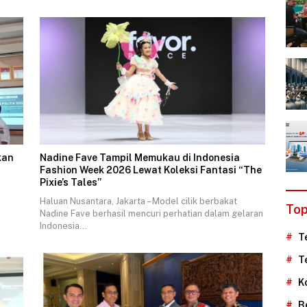
kan
Nadine Fave Tampil Memukau di Indonesia
Fashion Week 2026 Lewat Koleksi Fantasi “The
Pixie’s Tales”
Haluan Nusantara, Jakarta – Model cilik berbakat
Top
Nadine Fave berhasil mencuri perhatian dalam gelaran
Indonesia…
T
T
K
B