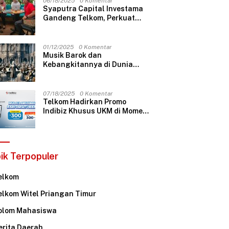
06/18/2025
0 Komentar
Syaputra Capital Investama
Gandeng Telkom, Perkuat
Infrastruktur Internet untuk
Dukung Ekspansi Nasional
01/12/2025
0 Komentar
Musik Barok dan
Kebangkitannya di Dunia
Musik Modern
07/18/2025
0 Komentar
Telkom Hadirkan Promo
Indibiz Khusus UKM di Momen
HUT ke-60
ik Terpopuler
elkom
elkom Witel Priangan Timur
olom Mahasiswa
erita Daerah