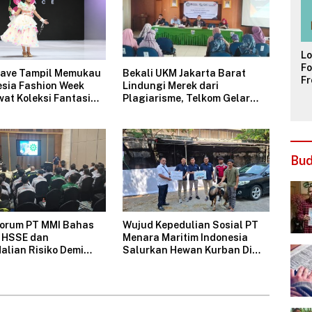
L
Fo
Fave Tampil Memukau
Bekali UKM Jakarta Barat
Fr
esia Fashion Week
Lindungi Merek dari
ya
at Koleksi Fantasi
Plagiarisme, Telkom Gelar
Pa
e’s Tales”
Pelatihan Strategi Branding
Bu
Forum PT MMI Bahas
Wujud Kepedulian Sosial PT
i HSSE dan
Menara Maritim Indonesia
lian Risiko Demi
Salurkan Hewan Kurban Di
onal Perusahaan
Jakarta