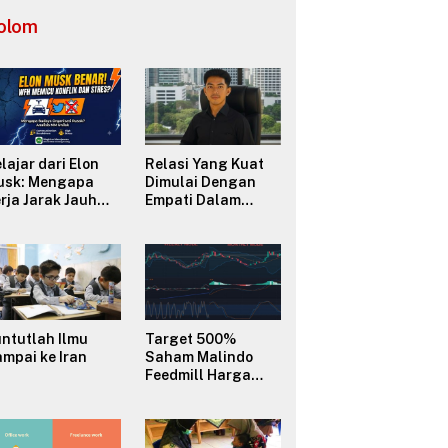
Selatan
olom
lajar dari Elon
Relasi Yang Kuat
usk: Mengapa
Dimulai Dengan
rja Jarak Jauh
Empati Dalam
FH) Sering
Berkomunikasi
micu Konflik dan
erusak Budaya
ganisasi?
ntutlah Ilmu
Target 500%
mpai ke Iran
Saham Malindo
Feedmill Harga
2500–3000 melalui
Analisa
Fundamental
Valuasi & Teknikal