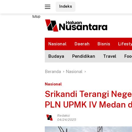
Langsung
Indeks
ke
konten
tutup
Nasional
Daerah
Bisnis
Lifest
Budaya
Pendidikan
Travel
Foo
Beranda
Nasional
Nasional
Srikandi Terangi Nege
PLN UPMK IV Medan di 
Redaksi
04/24/2025