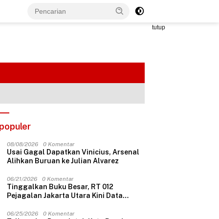
tutup
populer
08/08/2026
0 Komentar
Usai Gagal Dapatkan Vinicius, Arsenal
Alihkan Buruan ke Julian Alvarez
06/21/2026
0 Komentar
Tinggalkan Buku Besar, RT 012
Pejagalan Jakarta Utara Kini Data
Penerima Bansos Lewat Aplikasi Web
06/25/2026
0 Komentar