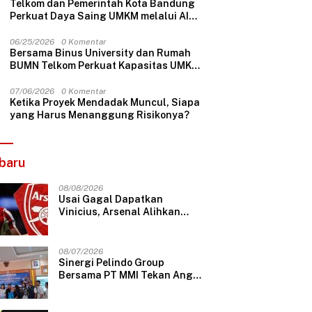
Telkom dan Pemerintah Kota Bandung
Perkuat Daya Saing UMKM melalui AI
dan Digitalisasi Usaha
06/25/2026
0 Komentar
Bersama Binus University dan Rumah
BUMN Telkom Perkuat Kapasitas UMKM
melalui Edukasi Pengelolaan Keuangan
dan Strategi Penentuan Harga Jual
07/06/2026
0 Komentar
Ketika Proyek Mendadak Muncul, Siapa
yang Harus Menanggung Risikonya?
baru
08/08/2026
Usai Gagal Dapatkan
Vinicius, Arsenal Alihkan
Buruan ke Julian Alvarez
08/07/2026
Sinergi Pelindo Group
Bersama PT MMI Tekan Angka
Stunting Di Rawa Badak