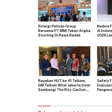
Sinergi Pelindo Group
Nadine 
Bersama PT MMI Tekan Angka
di Indon
Stunting Di Rawa Badak
2026 Lew
“The Pixi
Rayakan HUT ke-61 Telkom,
Safety 
GM Telkom Witel Jakarta Inner
Evaluas
Sambangi The Ritz-Carlton
Pengenda
Mega Kuningan, Rajut Sinergi
Operasi
Digital untuk Industri
Aman
Hospitality