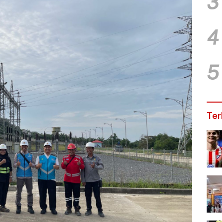
3
4
5
Ter