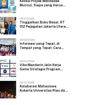
Ketika Proyek Mendadak
Muncul, Siapa yang Harus
Menanggung Risikonya?
06/21/2026
Tinggalkan Buku Besar, RT
012 Pejagalan Jakarta Utara
Kini Data Penerima Bansos
Lewat Aplikasi Web
06/03/2026
Informasi yang Tepat, di
Tempat yang Tepat: Cara
Sederhana Mahasiswi UNHAS
Mengubah Wajah Pelayanan
Desa
06/01/2026
Vibe Mandarin Jalin Kerja
Sama Strategis Program
Kursus & Penyaluran Kerja
Langsung dengan
Perusahaan Nasional dan
02/12/2026
Internasional
Kolaborasi Mahasiswa
Kukerta Universitas Riau dan
KKN Universitas Andalas
Gelar Ratik Tolak Bala di
Nagari Lareh Nan Panjang