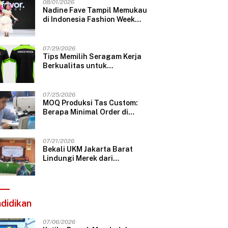
08/01/2026
Nadine Fave Tampil Memukau
di Indonesia Fashion Week
2026 Lewat Koleksi Fantasi
“The Pixie’s Tales”
07/29/2026
Tips Memilih Seragam Kerja
Berkualitas untuk
Perusahaan Profesional
07/25/2026
MOQ Produksi Tas Custom:
Berapa Minimal Order di
Konveksi Tas Bandung?
07/21/2026
Bekali UKM Jakarta Barat
Lindungi Merek dari
Plagiarisme, Telkom Gelar
Pelatihan Strategi Branding
didikan
07/06/2026