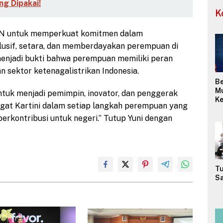
ng Dipakai!
K
PLN untuk memperkuat komitmen dalam
lusif, setara, dan memberdayakan perempuan di
 menjadi bukti bahwa perempuan memiliki peran
sektor ketenagalistrikan Indonesia.
Be
M
tuk menjadi pemimpin, inovator, dan penggerak
Ke
angat Kartini dalam setiap langkah perempuan yang
(W
Me
erkontribusi untuk negeri.” Tutup Yuni dengan
M
Or
Tu
Sa