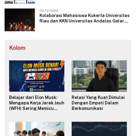
dan Internasional
02/12/2026
Kolaborasi Mahasiswa Kukerta Universitas
Riau dan KKN Universitas Andalas Gelar
Ratik Tolak Bala di Nagari Lareh Nan
Panjang Selatan
Kolom
Belajar dari Elon Musk:
Relasi Yang Kuat Dimulai
Mengapa Kerja Jarak Jauh
Dengan Empati Dalam
(WFH) Sering Memicu
Berkomunikasi
Konflik dan Merusak
Budaya Organisasi?