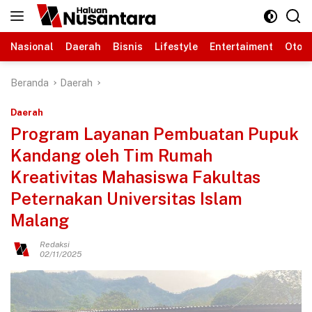
Langsung
ke
konten
Nasional
Daerah
Bisnis
Lifestyle
Entertaiment
Otomo
Beranda
Daerah
Daerah
Program Layanan Pembuatan Pupuk
Kandang oleh Tim Rumah
Kreativitas Mahasiswa Fakultas
Peternakan Universitas Islam
Malang
Redaksi
02/11/2025