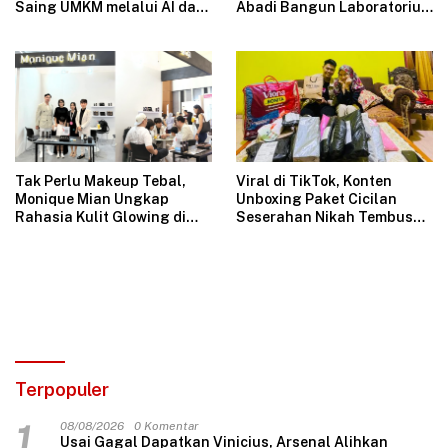
Saing UMKM melalui AI dan
Abadi Bangun Laboratorium
Digitalisasi Usaha
Mikrobiologi Pertama di
SPPG Swasta Indonesia
Tak Perlu Makeup Tebal,
Viral di TikTok, Konten
Monique Mian Ungkap
Unboxing Paket Cicilan
Rahasia Kulit Glowing di
Seserahan Nikah Tembus
Indonesia Women Festival
1,6 Juta Tayangan
2026
Terpopuler
1
08/08/2026
0 Komentar
Usai Gagal Dapatkan Vinicius, Arsenal Alihkan