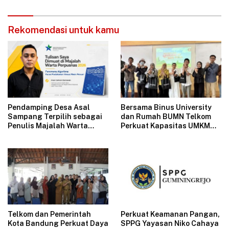
2026
Rekomendasi untuk kamu
Pendamping Desa Asal
Bersama Binus University
Sampang Terpilih sebagai
dan Rumah BUMN Telkom
Penulis Majalah Warta
Perkuat Kapasitas UMKM
Perpusnas
melalui Edukasi
Pengelolaan Keuangan dan
Strategi Penentuan Harga
Jual
Telkom dan Pemerintah
Perkuat Keamanan Pangan,
Kota Bandung Perkuat Daya
SPPG Yayasan Niko Cahaya