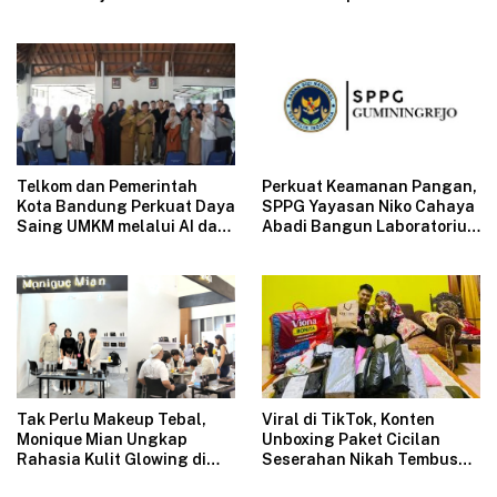
Perpusnas
melalui Edukasi
Pengelolaan Keuangan dan
Strategi Penentuan Harga
Jual
Telkom dan Pemerintah
Perkuat Keamanan Pangan,
Kota Bandung Perkuat Daya
SPPG Yayasan Niko Cahaya
Saing UMKM melalui AI dan
Abadi Bangun Laboratorium
Digitalisasi Usaha
Mikrobiologi Pertama di
SPPG Swasta Indonesia
Tak Perlu Makeup Tebal,
Viral di TikTok, Konten
Monique Mian Ungkap
Unboxing Paket Cicilan
Rahasia Kulit Glowing di
Seserahan Nikah Tembus
Indonesia Women Festival
1,6 Juta Tayangan