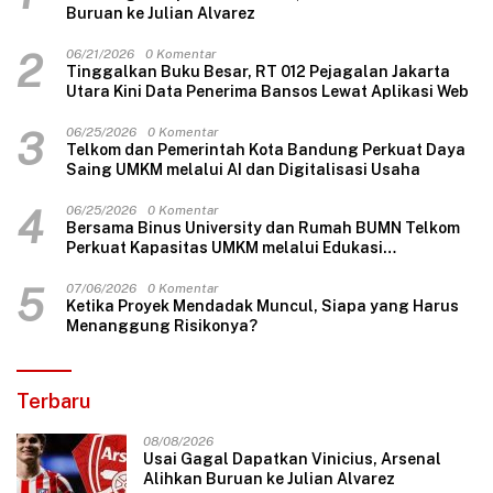
Buruan ke Julian Alvarez
2
06/21/2026
0 Komentar
Tinggalkan Buku Besar, RT 012 Pejagalan Jakarta
Utara Kini Data Penerima Bansos Lewat Aplikasi Web
3
06/25/2026
0 Komentar
Telkom dan Pemerintah Kota Bandung Perkuat Daya
Saing UMKM melalui AI dan Digitalisasi Usaha
4
06/25/2026
0 Komentar
Bersama Binus University dan Rumah BUMN Telkom
Perkuat Kapasitas UMKM melalui Edukasi
Pengelolaan Keuangan dan Strategi Penentuan
Harga Jual
5
07/06/2026
0 Komentar
Ketika Proyek Mendadak Muncul, Siapa yang Harus
Menanggung Risikonya?
Terbaru
08/08/2026
Usai Gagal Dapatkan Vinicius, Arsenal
Alihkan Buruan ke Julian Alvarez