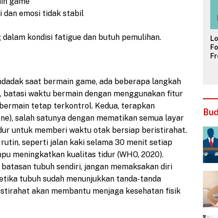
ain game
dan emosi tidak stabil
dalam kondisi fatigue dan butuh pemulihan.
L
Fo
Fr
ya
Pa
endadak saat bermain game, ada beberapa langkah
, batasi waktu bermain dengan menggunakan fitur
bermain tetap terkontrol. Kedua, terapkan
Bu
iene), salah satunya dengan mematikan semua layar
dur untuk memberi waktu otak bersiap beristirahat.
rutin, seperti jalan kaki selama 30 menit setiap
ampu meningkatkan kualitas tidur (WHO, 2020).
i batasan tubuh sendiri, jangan memaksakan diri
ketika tubuh sudah menunjukkan tanda-tanda
istirahat akan membantu menjaga kesehatan fisik