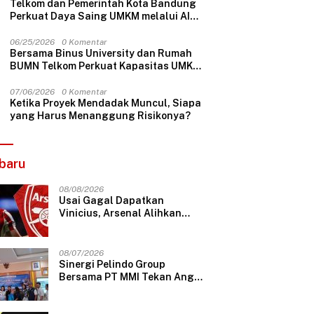
Telkom dan Pemerintah Kota Bandung
Perkuat Daya Saing UMKM melalui AI
dan Digitalisasi Usaha
06/25/2026
0 Komentar
Bersama Binus University dan Rumah
BUMN Telkom Perkuat Kapasitas UMKM
melalui Edukasi Pengelolaan Keuangan
dan Strategi Penentuan Harga Jual
07/06/2026
0 Komentar
Ketika Proyek Mendadak Muncul, Siapa
yang Harus Menanggung Risikonya?
baru
08/08/2026
Usai Gagal Dapatkan
Vinicius, Arsenal Alihkan
Buruan ke Julian Alvarez
08/07/2026
Sinergi Pelindo Group
Bersama PT MMI Tekan Angka
Stunting Di Rawa Badak