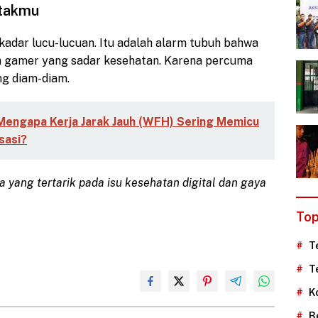
Otakmu
adar lucu-lucuan. Itu adalah alarm tubuh bahwa
ah gamer yang sadar kesehatan. Karena percuma
g diam-diam.
: Mengapa Kerja Jarak Jauh (WFH) Sering Memicu
sasi?
a yang tertarik pada isu kesehatan digital dan gaya
Top
T
T
K
B