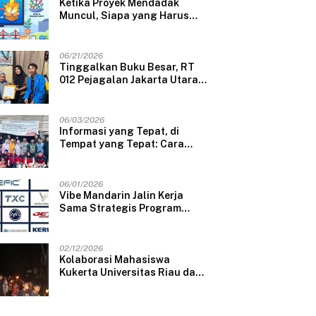
Ketika Proyek Mendadak
Muncul, Siapa yang Harus
Menanggung Risikonya?
06/21/2026
Tinggalkan Buku Besar, RT
012 Pejagalan Jakarta Utara
Kini Data Penerima Bansos
Lewat Aplikasi Web
06/03/2026
Informasi yang Tepat, di
Tempat yang Tepat: Cara
Sederhana Mahasiswi UNHAS
Mengubah Wajah Pelayanan
Desa
06/01/2026
Vibe Mandarin Jalin Kerja
Sama Strategis Program
Kursus & Penyaluran Kerja
Langsung dengan
Perusahaan Nasional dan
02/12/2026
Internasional
Kolaborasi Mahasiswa
Kukerta Universitas Riau dan
KKN Universitas Andalas
Gelar Ratik Tolak Bala di
Nagari Lareh Nan Panjang