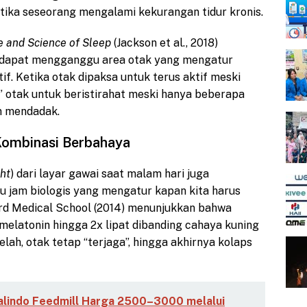
ketika seseorang mengalami kekurangan tidur kronis.
e and Science of Sleep
(Jackson et al., 2018)
 dapat mengganggu area otak yang mengatur
if. Ketika otak dipaksa untuk terus aktif meski
 otak untuk beristirahat meski hanya beberapa
n mendadak.
 Kombinasi Berbahaya
ght
) dari layar gawai saat malam hari juga
u jam biologis yang mengatur kapan kita harus
vard Medical School (2014) menunjukkan bahwa
elatonin hingga 2x lipat dibanding cahaya kuning
lah, otak tetap “terjaga”, hingga akhirnya kolaps
lindo Feedmill Harga 2500–3000 melalui