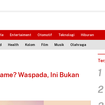
yle
Entertaiment
Otomotif
Teknologi
Hiburan
d
Health
Kolom
Film
Musik
Olahraga
Ter
1
Game? Waspada, Ini Bukan
2