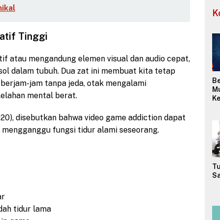
ikal
K
atif Tinggi
if atau mengandung elemen visual dan audio cepat,
ol dalam tubuh. Dua zat ini membuat kita tetap
Be
n berjam-jam tanpa jeda, otak mengalami
M
lelahan mental berat.
Ke
(W
Me
20), disebutkan bahwa video game addiction dapat
M
 mengganggu fungsi tidur alami seseorang.
Or
Tu
Sa
ar
dah tidur lama