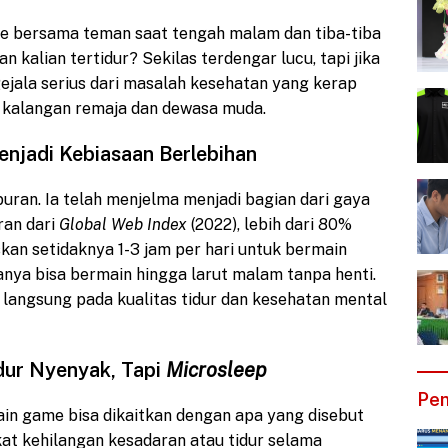
e bersama teman saat tengah malam dan tiba-tiba
 kalian tertidur? Sekilas terdengar lucu, tapi jika
i gejala serius dari masalah kesehatan yang kerap
i kalangan remaja dan dewasa muda.
enjadi Kebiasaan Berlebihan
buran. Ia telah menjelma menjadi bagian dari gaya
ran dari
Global Web Index
(2022), lebih dari 80%
an setidaknya 1-3 jam per hari untuk bermain
anya bisa bermain hingga larut malam tanpa henti.
k langsung pada kualitas tidur dan kesehatan mental
dur Nyenyak, Tapi
Microsleep
Pen
ain game bisa dikaitkan dengan apa yang disebut
kat kehilangan kesadaran atau tidur selama