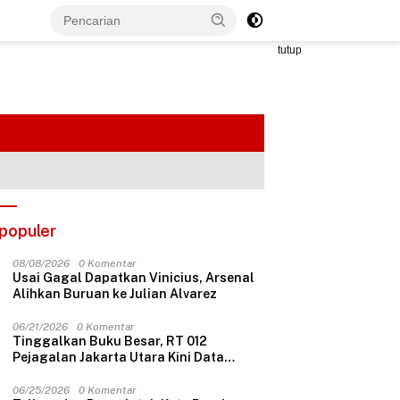
tutup
populer
08/08/2026
0 Komentar
Usai Gagal Dapatkan Vinicius, Arsenal
Alihkan Buruan ke Julian Alvarez
06/21/2026
0 Komentar
Tinggalkan Buku Besar, RT 012
Pejagalan Jakarta Utara Kini Data
Penerima Bansos Lewat Aplikasi Web
06/25/2026
0 Komentar