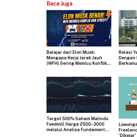
Baca Juga
Relasi Y
Belajar dari Elon Musk:
Dengan 
Mengapa Kerja Jarak Jauh
Berkomu
(WFH) Sering Memicu Konflik
dan Merusak Budaya
Organisasi?
Target 500% Saham Malindo
Feedmill Harga 2500–3000
Lowongan
melalui Analisa Fundamental
Freelanc
Valuasi & Teknikal
‘Dikejar’