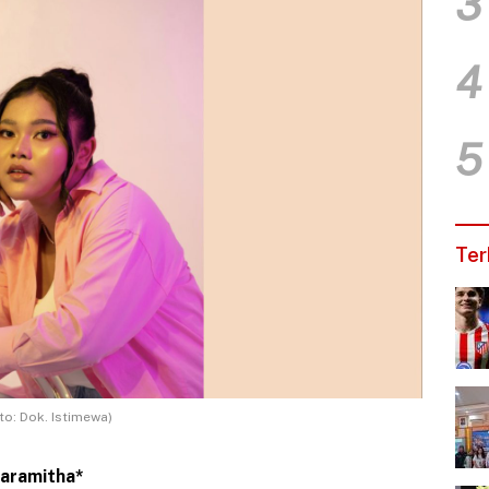
3
4
5
Ter
to: Dok. Istimewa)
Paramitha*