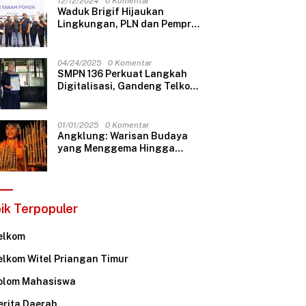
12/12/2024
0 Komentar
Waduk Brigif Hijaukan
Lingkungan, PLN dan Pemprov
DKI Jakarta Tanam 100 Pohon
04/24/2025
0 Komentar
SMPN 136 Perkuat Langkah
Digitalisasi, Gandeng Telkom
Indonesia Dukung
Pembelajaran Berbasis
Teknologi
01/01/2025
0 Komentar
Angklung: Warisan Budaya
yang Menggema Hingga
Mancanegara
ik Terpopuler
elkom
elkom Witel Priangan Timur
olom Mahasiswa
erita Daerah