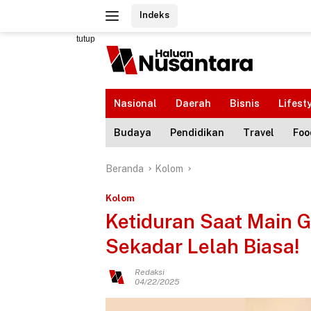
Langsung
Indeks
ke
konten
tutup
Nasional
Daerah
Bisnis
Lifest
Budaya
Pendidikan
Travel
Foo
Beranda
Kolom
Kolom
Ketiduran Saat Main 
Sekadar Lelah Biasa!
Redaksi
04/22/2025