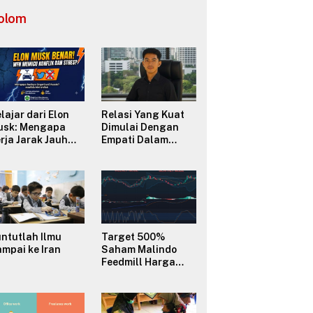
Selatan
olom
lajar dari Elon
Relasi Yang Kuat
usk: Mengapa
Dimulai Dengan
rja Jarak Jauh
Empati Dalam
FH) Sering
Berkomunikasi
micu Konflik dan
erusak Budaya
ganisasi?
ntutlah Ilmu
Target 500%
mpai ke Iran
Saham Malindo
Feedmill Harga
2500–3000 melalui
Analisa
Fundamental
Valuasi & Teknikal