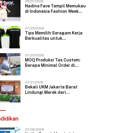
08/01/2026
Nadine Fave Tampil Memukau
di Indonesia Fashion Week
2026 Lewat Koleksi Fantasi
“The Pixie’s Tales”
07/29/2026
Tips Memilih Seragam Kerja
Berkualitas untuk
Perusahaan Profesional
07/25/2026
MOQ Produksi Tas Custom:
Berapa Minimal Order di
Konveksi Tas Bandung?
07/21/2026
Bekali UKM Jakarta Barat
Lindungi Merek dari
Plagiarisme, Telkom Gelar
Pelatihan Strategi Branding
didikan
07/06/2026