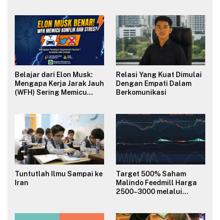
Belajar dari Elon Musk:
Relasi Yang Kuat Dimulai
Mengapa Kerja Jarak Jauh
Dengan Empati Dalam
(WFH) Sering Memicu
Berkomunikasi
Konflik dan Merusak
Budaya Organisasi?
Tuntutlah Ilmu Sampai ke
Target 500% Saham
Iran
Malindo Feedmill Harga
2500–3000 melalui
Analisa Fundamental
Valuasi & Teknikal