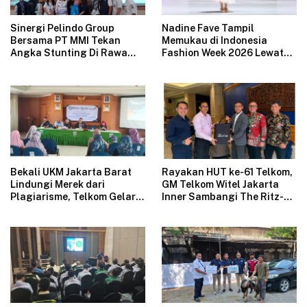
Sinergi Pelindo Group
Nadine Fave Tampil
Bersama PT MMI Tekan
Memukau di Indonesia
Angka Stunting Di Rawa
Fashion Week 2026 Lewat
Badak
Koleksi Fantasi “The Pixie’s
Tales”
Bekali UKM Jakarta Barat
Rayakan HUT ke-61 Telkom,
Lindungi Merek dari
GM Telkom Witel Jakarta
Plagiarisme, Telkom Gelar
Inner Sambangi The Ritz-
Pelatihan Strategi
Carlton Mega Kuningan,
Branding
Rajut Sinergi Digital untuk
Industri Hospitality