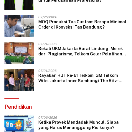
untuk Perusahaan Profesional
07/25/2026
MOQ Produksi Tas Custom: Berapa Minimal
Order di Konveksi Tas Bandung?
07/21/2026
Bekali UKM Jakarta Barat Lindungi Merek
dari Plagiarisme, Telkom Gelar Pelatihan
Strategi Branding
07/21/2026
Rayakan HUT ke-61 Telkom, GM Telkom
Witel Jakarta Inner Sambangi The Ritz-
Carlton Mega Kuningan, Rajut Sinergi
Digital untuk Industri Hospitality
Pendidikan
07/06/2026
Ketika Proyek Mendadak Muncul, Siapa
yang Harus Menanggung Risikonya?