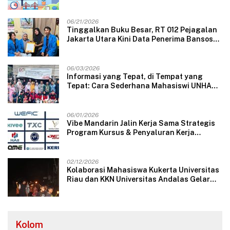
06/21/2026
Tinggalkan Buku Besar, RT 012 Pejagalan
Jakarta Utara Kini Data Penerima Bansos
Lewat Aplikasi Web
06/03/2026
Informasi yang Tepat, di Tempat yang
Tepat: Cara Sederhana Mahasiswi UNHAS
Mengubah Wajah Pelayanan Desa
06/01/2026
Vibe Mandarin Jalin Kerja Sama Strategis
Program Kursus & Penyaluran Kerja
Langsung dengan Perusahaan Nasional
dan Internasional
02/12/2026
Kolaborasi Mahasiswa Kukerta Universitas
Riau dan KKN Universitas Andalas Gelar
Ratik Tolak Bala di Nagari Lareh Nan
Panjang Selatan
Kolom