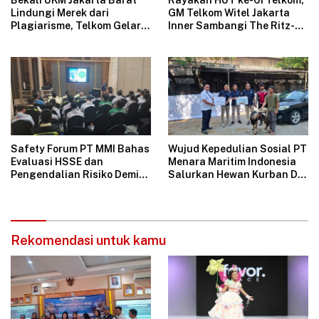
Lindungi Merek dari
GM Telkom Witel Jakarta
Plagiarisme, Telkom Gelar
Inner Sambangi The Ritz-
Pelatihan Strategi
Carlton Mega Kuningan,
Branding
Rajut Sinergi Digital untuk
Industri Hospitality
Safety Forum PT MMI Bahas
Wujud Kepedulian Sosial PT
Evaluasi HSSE dan
Menara Maritim Indonesia
Pengendalian Risiko Demi
Salurkan Hewan Kurban Di
Operasional Perusahaan
Jakarta
Aman
Rekomendasi untuk kamu