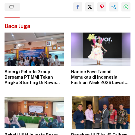
Baca Juga
Sinergi Pelindo Group
Nadine Fave Tampil
Bersama PT MMI Tekan
Memukau di Indonesia
Angka Stunting Di Rawa
Fashion Week 2026 Lewat
Badak
Koleksi Fantasi “The Pixie’s
Tales”
Bekali UKM Jakarta Barat
Rayakan HUT ke-61 Telkom,