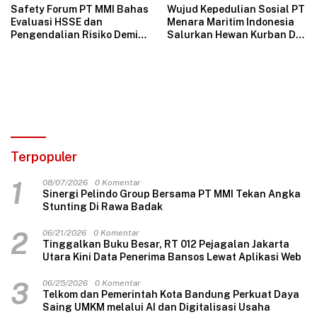
Safety Forum PT MMI Bahas
Wujud Kepedulian Sosial PT
Evaluasi HSSE dan
Menara Maritim Indonesia
Pengendalian Risiko Demi
Salurkan Hewan Kurban Di
Operasional Perusahaan
Jakarta
Aman
Terpopuler
1
08/07/2026
0 Komentar
Sinergi Pelindo Group Bersama PT MMI Tekan Angka
Stunting Di Rawa Badak
2
06/21/2026
0 Komentar
Tinggalkan Buku Besar, RT 012 Pejagalan Jakarta
Utara Kini Data Penerima Bansos Lewat Aplikasi Web
3
06/25/2026
0 Komentar
Telkom dan Pemerintah Kota Bandung Perkuat Daya
Saing UMKM melalui AI dan Digitalisasi Usaha