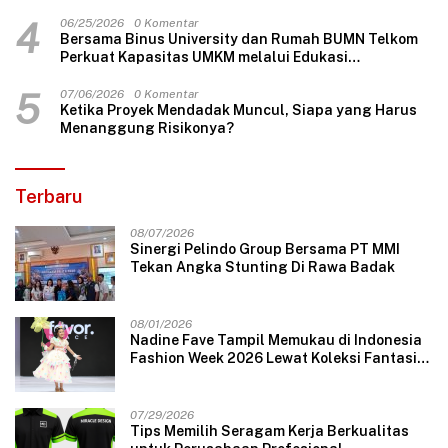
4
06/25/2026
0 Komentar
Bersama Binus University dan Rumah BUMN Telkom
Perkuat Kapasitas UMKM melalui Edukasi
Pengelolaan Keuangan dan Strategi Penentuan
Harga Jual
5
07/06/2026
0 Komentar
Ketika Proyek Mendadak Muncul, Siapa yang Harus
Menanggung Risikonya?
Terbaru
08/07/2026
Sinergi Pelindo Group Bersama PT MMI
Tekan Angka Stunting Di Rawa Badak
08/01/2026
Nadine Fave Tampil Memukau di Indonesia
Fashion Week 2026 Lewat Koleksi Fantasi
“The Pixie’s Tales”
07/29/2026
Tips Memilih Seragam Kerja Berkualitas