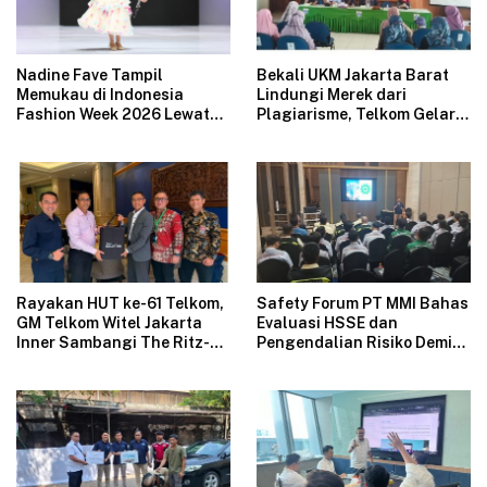
Nadine Fave Tampil
Bekali UKM Jakarta Barat
Memukau di Indonesia
Lindungi Merek dari
Fashion Week 2026 Lewat
Plagiarisme, Telkom Gelar
Koleksi Fantasi “The Pixie’s
Pelatihan Strategi
Tales”
Branding
Rayakan HUT ke-61 Telkom,
Safety Forum PT MMI Bahas
GM Telkom Witel Jakarta
Evaluasi HSSE dan
Inner Sambangi The Ritz-
Pengendalian Risiko Demi
Carlton Mega Kuningan,
Operasional Perusahaan
Rajut Sinergi Digital untuk
Aman
Industri Hospitality