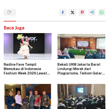
Baca Juga
Nadine Fave Tampil
Bekali UKM Jakarta Barat
Memukau di Indonesia
Lindungi Merek dari
Fashion Week 2026 Lewat
Plagiarisme, Telkom Gelar
Koleksi Fantasi “The Pixie’s
Pelatihan Strategi
Tales”
Branding