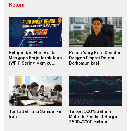
Kolom
Belajar dari Elon Musk:
Relasi Yang Kuat Dimulai
Mengapa Kerja Jarak Jauh
Dengan Empati Dalam
(WFH) Sering Memicu
Berkomunikasi
Konflik dan Merusak
Budaya Organisasi?
Tuntutlah Ilmu Sampai ke
Target 500% Saham
Iran
Malindo Feedmill Harga
2500–3000 melalui
Analisa Fundamental