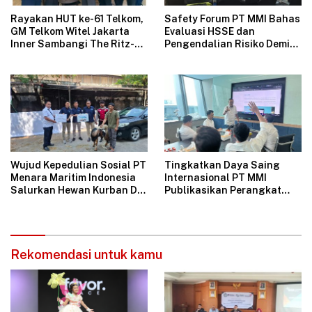
Rayakan HUT ke-61 Telkom,
Safety Forum PT MMI Bahas
GM Telkom Witel Jakarta
Evaluasi HSSE dan
Inner Sambangi The Ritz-
Pengendalian Risiko Demi
Carlton Mega Kuningan,
Operasional Perusahaan
Rajut Sinergi Digital untuk
Aman
Industri Hospitality
Wujud Kepedulian Sosial PT
Tingkatkan Daya Saing
Menara Maritim Indonesia
Internasional PT MMI
Salurkan Hewan Kurban Di
Publikasikan Perangkat
Jakarta
Tata Kelola Perusahaan
Bersih
Rekomendasi untuk kamu