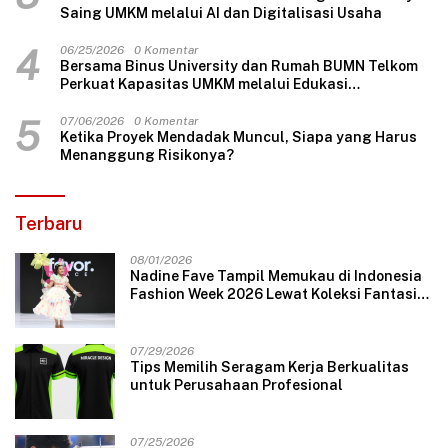
Saing UMKM melalui AI dan Digitalisasi Usaha
4
06/25/2026
0 Komentar
Bersama Binus University dan Rumah BUMN Telkom
Perkuat Kapasitas UMKM melalui Edukasi
Pengelolaan Keuangan dan Strategi Penentuan
Harga Jual
5
07/06/2026
0 Komentar
Ketika Proyek Mendadak Muncul, Siapa yang Harus
Menanggung Risikonya?
Terbaru
08/01/2026
Nadine Fave Tampil Memukau di Indonesia
Fashion Week 2026 Lewat Koleksi Fantasi
“The Pixie’s Tales”
07/29/2026
Tips Memilih Seragam Kerja Berkualitas
untuk Perusahaan Profesional
07/25/2026