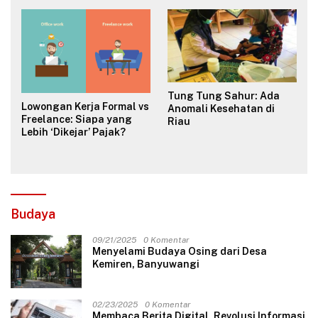
Valuasi & Teknikal
Tung Tung Sahur: Ada
Lowongan Kerja Formal vs
Anomali Kesehatan di
Freelance: Siapa yang
Riau
Lebih ‘Dikejar’ Pajak?
Budaya
09/21/2025
0 Komentar
Menyelami Budaya Osing dari Desa
Kemiren, Banyuwangi
02/23/2025
0 Komentar
Membaca Berita Digital, Revolusi Informasi