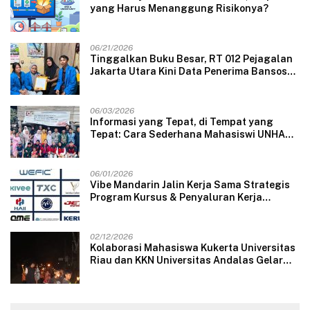
yang Harus Menanggung Risikonya?
06/21/2026
Tinggalkan Buku Besar, RT 012 Pejagalan
Jakarta Utara Kini Data Penerima Bansos
Lewat Aplikasi Web
06/03/2026
Informasi yang Tepat, di Tempat yang
Tepat: Cara Sederhana Mahasiswi UNHAS
Mengubah Wajah Pelayanan Desa
06/01/2026
Vibe Mandarin Jalin Kerja Sama Strategis
Program Kursus & Penyaluran Kerja
Langsung dengan Perusahaan Nasional
dan Internasional
02/12/2026
Kolaborasi Mahasiswa Kukerta Universitas
Riau dan KKN Universitas Andalas Gelar
Ratik Tolak Bala di Nagari Lareh Nan
Panjang Selatan