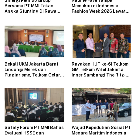
Sinergi Pelindo Group
Nadine Fave Tampil
Bersama PT MMI Tekan
Memukau di Indonesia
Angka Stunting Di Rawa
Fashion Week 2026 Lewat
Badak
Koleksi Fantasi “The Pixie’s
Tales”
Bekali UKM Jakarta Barat
Rayakan HUT ke-61 Telkom,
Lindungi Merek dari
GM Telkom Witel Jakarta
Plagiarisme, Telkom Gelar
Inner Sambangi The Ritz-
Pelatihan Strategi
Carlton Mega Kuningan,
Branding
Rajut Sinergi Digital untuk
Industri Hospitality
Safety Forum PT MMI Bahas
Wujud Kepedulian Sosial PT
Evaluasi HSSE dan
Menara Maritim Indonesia