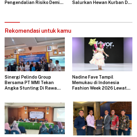
Pengendalian Risiko Demi
Salurkan Hewan Kurban Di
Operasional Perusahaan
Jakarta
Aman
Rekomendasi untuk kamu
Sinergi Pelindo Group
Nadine Fave Tampil
Bersama PT MMI Tekan
Memukau di Indonesia
Angka Stunting Di Rawa
Fashion Week 2026 Lewat
Badak
Koleksi Fantasi “The Pixie’s
Tales”