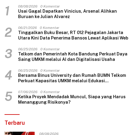
1
08/08/2026
0 Komentar
Usai Gagal Dapatkan Vinicius, Arsenal Alihkan
Buruan ke Julian Alvarez
2
06/21/2026
0 Komentar
Tinggalkan Buku Besar, RT 012 Pejagalan Jakarta
Utara Kini Data Penerima Bansos Lewat Aplikasi Web
3
06/25/2026
0 Komentar
Telkom dan Pemerintah Kota Bandung Perkuat Daya
Saing UMKM melalui AI dan Digitalisasi Usaha
4
06/25/2026
0 Komentar
Bersama Binus University dan Rumah BUMN Telkom
Perkuat Kapasitas UMKM melalui Edukasi
Pengelolaan Keuangan dan Strategi Penentuan
Harga Jual
5
07/06/2026
0 Komentar
Ketika Proyek Mendadak Muncul, Siapa yang Harus
Menanggung Risikonya?
Terbaru
08/08/2026