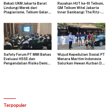
Bekali UKM Jakarta Barat
Rayakan HUT ke-61 Telkom,
Lindungi Merek dari
GM Telkom Witel Jakarta
Plagiarisme, Telkom Gelar
Inner Sambangi The Ritz-
Pelatihan Strategi
Carlton Mega Kuningan,
Branding
Rajut Sinergi Digital untuk
Industri Hospitality
Safety Forum PT MMI Bahas
Wujud Kepedulian Sosial PT
Evaluasi HSSE dan
Menara Maritim Indonesia
Pengendalian Risiko Demi
Salurkan Hewan Kurban Di
Operasional Perusahaan
Jakarta
Aman
Terpopuler