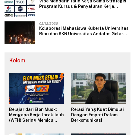
Vibe Mandarin Jalin Kerja Sama Strategis
Program Kursus & Penyaluran Kerja
Langsung dengan Perusahaan Nasional
dan Internasional
02/12/2026
Kolaborasi Mahasiswa Kukerta Universitas
Riau dan KKN Universitas Andalas Gelar
Ratik Tolak Bala di Nagari Lareh Nan
Panjang Selatan
Kolom
Belajar dari Elon Musk:
Relasi Yang Kuat Dimulai
Mengapa Kerja Jarak Jauh
Dengan Empati Dalam
(WFH) Sering Memicu
Berkomunikasi
Konflik dan Merusak
Budaya Organisasi?