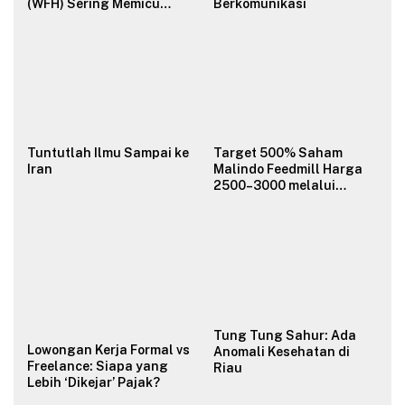
(WFH) Sering Memicu
Berkomunikasi
Konflik dan Merusak
Budaya Organisasi?
Tuntutlah Ilmu Sampai ke
Target 500% Saham
Iran
Malindo Feedmill Harga
2500–3000 melalui
Analisa Fundamental
Valuasi & Teknikal
Tung Tung Sahur: Ada
Lowongan Kerja Formal vs
Anomali Kesehatan di
Freelance: Siapa yang
Riau
Lebih ‘Dikejar’ Pajak?