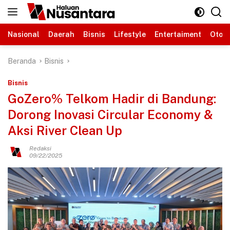
Langsung
ke
konten
Nasional
Daerah
Bisnis
Lifestyle
Entertaiment
Otomo
Beranda
Bisnis
Bisnis
GoZero% Telkom Hadir di Bandung:
Dorong Inovasi Circular Economy &
Aksi River Clean Up
Redaksi
09/22/2025