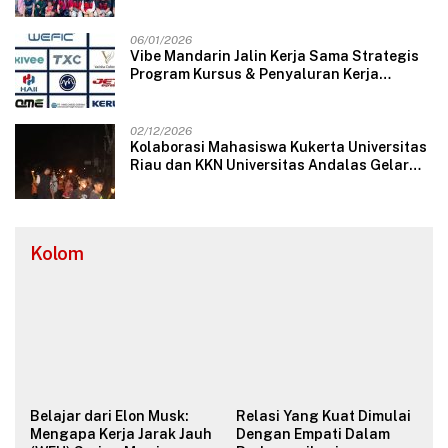
Mengubah Wajah Pelayanan Desa
06/01/2026
Vibe Mandarin Jalin Kerja Sama Strategis
Program Kursus & Penyaluran Kerja
Langsung dengan Perusahaan Nasional
dan Internasional
02/12/2026
Kolaborasi Mahasiswa Kukerta Universitas
Riau dan KKN Universitas Andalas Gelar
Ratik Tolak Bala di Nagari Lareh Nan
Panjang Selatan
Kolom
Belajar dari Elon Musk:
Relasi Yang Kuat Dimulai
Mengapa Kerja Jarak Jauh
Dengan Empati Dalam