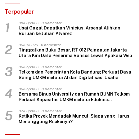
Terpopuler
1
08/08/2026
0 Komentar
Usai Gagal Dapatkan Vinicius, Arsenal Alihkan
Buruan ke Julian Alvarez
2
06/21/2026
0 Komentar
Tinggalkan Buku Besar, RT 012 Pejagalan Jakarta
Utara Kini Data Penerima Bansos Lewat Aplikasi Web
3
06/25/2026
0 Komentar
Telkom dan Pemerintah Kota Bandung Perkuat Daya
Saing UMKM melalui AI dan Digitalisasi Usaha
4
06/25/2026
0 Komentar
Bersama Binus University dan Rumah BUMN Telkom
Perkuat Kapasitas UMKM melalui Edukasi
Pengelolaan Keuangan dan Strategi Penentuan
Harga Jual
5
07/06/2026
0 Komentar
Ketika Proyek Mendadak Muncul, Siapa yang Harus
Menanggung Risikonya?