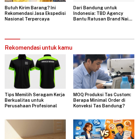
Butuh Kirim Barang? Ini
Dari Bandung untuk
Rekomendasi Jasa Ekspedisi
Indonesia: TBD Agency
Nasional Terpercaya
Bantu Ratusan Brand Naik
Omzet Lewat Ads, Konten,
dan Live Streaming
Rekomendasi untuk kamu
Tips Memilih Seragam Kerja
MOQ Produksi Tas Custom:
Berkualitas untuk
Berapa Minimal Order di
Perusahaan Profesional
Konveksi Tas Bandung?